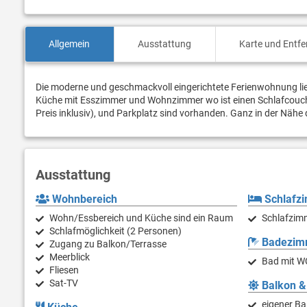
Allgemein
Ausstattung
Karte und Entf
Die moderne und geschmackvoll eingerichtete Ferienwohnung lie
Küche mit Esszimmer und Wohnzimmer wo ist einen Schlafcouch fu
Preis inklusiv), und Parkplatz sind vorhanden. Ganz in der Nähe
Ausstattung
Wohnbereich
Schlafz
Wohn/Essbereich und Küche sind ein Raum
Schlafzim
Schlafmöglichkeit (2 Personen)
Badezim
Zugang zu Balkon/Terrasse
Meerblick
Bad mit W
Fliesen
Sat-TV
Balkon &
eigener Ba