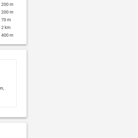
200 m
200 m
70 m
2 km
400 m
en,