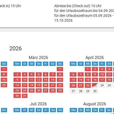
eck in) 15 Uhr
Abreise bis (Check out) 10 Uhr
für den Urlaubszeitraum bis 04.09.20
für den Urlaubszeitraum 05.09.2026 -
15.10.2026
2026
März 2026
April 2026
So
Mo
Di
Mi
Do
Fr
Sa
So
Mo
Di
Mi
Do
Fr
Sa
1
1
1
2
3
4
8
2
3
4
5
6
7
8
6
7
8
9
10
11
15
9
10
11
12
13
14
15
13
14
15
16
17
18
22
16
17
18
19
20
21
22
20
21
22
23
24
25
23
24
25
26
27
28
29
27
28
29
30
30
31
Juli 2026
August 2026
So
Mo
Di
Mi
Do
Fr
Sa
So
Mo
Di
Mi
Do
Fr
Sa