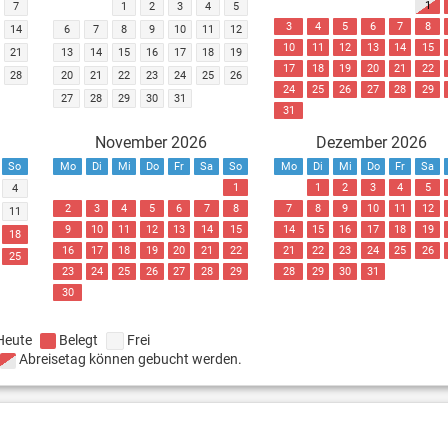
1
7
1
2
3
4
5
3
4
5
6
7
8
14
6
7
8
9
10
11
12
10
11
12
13
14
15
21
13
14
15
16
17
18
19
17
18
19
20
21
22
28
20
21
22
23
24
25
26
24
25
26
27
28
29
27
28
29
30
31
31
November 2026
Dezember 2026
So
Mo
Di
Mi
Do
Fr
Sa
So
Mo
Di
Mi
Do
Fr
Sa
1
1
2
3
4
5
4
2
3
4
5
6
7
8
7
8
9
10
11
12
11
9
10
11
12
13
14
15
14
15
16
17
18
19
18
16
17
18
19
20
21
22
21
22
23
24
25
26
25
23
24
25
26
27
28
29
28
29
30
31
30
Heute
Belegt
Frei
Abreisetag können gebucht werden.