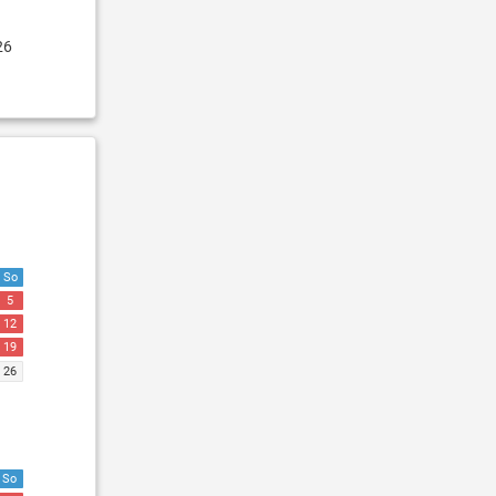
26
So
5
12
19
26
So