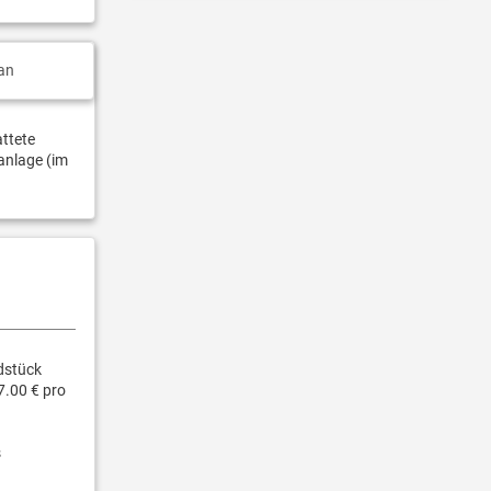
an
attete
anlage (im
dstück
7.00 € pro
s