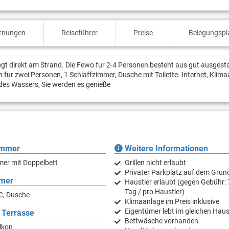
ernungen
Reiseführer
Preise
Belegungspl
gt direkt am Strand. Die Fewo fur 2-4 Personen besteht aus gut ausgest
r zwei Personen, 1 Schlaffzimmer, Dusche mit Toilette. Internet, Klima
 des Wassers, Sie werden es genieße
immer
Weitere Informationen
mer mit Doppelbett
Grillen nicht erlaubt
Privater Parkplatz auf dem Grun
mer
Haustier erlaubt (gegen Gebühr: 
Tag / pro Haustier)
C, Dusche
Klimaanlage im Preis inklusive
Eigentümer lebt im gleichen Hau
 Terrasse
Bettwäsche vorhanden
lkon