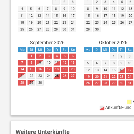
1
2
3
1
2
3
4
5
6
4
5
6
7
8
9
10
8
9
10
11
12
13
11
12
13
14
15
16
17
15
16
17
18
19
20
18
19
20
21
22
23
24
22
23
24
25
26
27
25
26
27
28
29
30
31
29
30
September 2026
Oktober 2026
Mo
Di
Mi
Do
Fr
Sa
So
Mo
Di
Mi
Do
Fr
Sa
1
2
3
4
5
6
1
2
3
7
8
9
10
11
12
13
5
6
7
8
9
10
14
15
16
17
18
19
20
12
13
14
15
16
17
21
22
23
24
25
26
27
19
20
21
22
23
24
28
29
30
26
27
28
29
30
31
Ankunfts- und
Weitere Unterkünfte