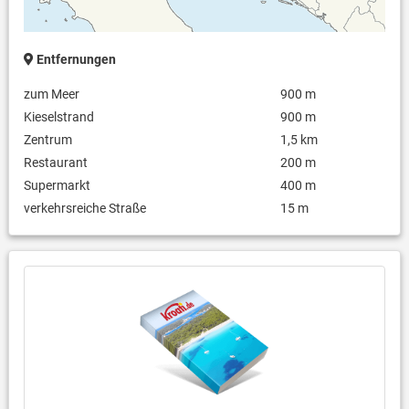
Entfernungen
zum Meer
900 m
Kieselstrand
900 m
Zentrum
1,5 km
Restaurant
200 m
Supermarkt
400 m
verkehrsreiche Straße
15 m