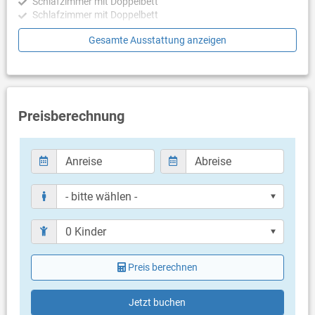
Schlafzimmer mit Doppelbett
Schlafzimmer mit Doppelbett
Gesamte Ausstattung anzeigen
Badezimmer
Bad mit WC, Badewanne
Balkon & Terrasse
eigener Balkon
Preisberechnung
Weitere Informationen
Grill vorhanden
Privater Parkplatz auf dem Grundstück
Haustier nicht erlaubt
Klimaanlage im Preis inklusive
Bettwäsche vorhanden
Handtücher vorhanden
Waschmaschine in der Unterkunft
Internet per WLAN
Preis berechnen
Jetzt buchen