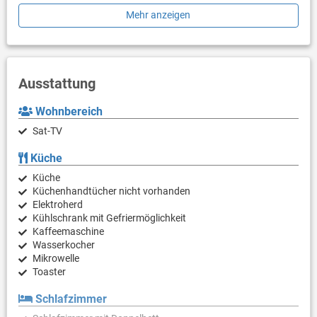
gemeinsamen Garten mit einem schönen gemeinsamen Tisch
Mehr anzeigen
und Grill zu nutzen. Für Gäste, die mit Fahrrädern anreisen,
steht ein Keller oder eine Garage zur Verfügung, in der Fahrräder
abgestellt werden können.
BETTEN BESCHREIBUNG: 2 Doppelbetten + 1 Sofabett
Ausstattung
Wohnbereich
Sat-TV
Küche
Küche
Küchenhandtücher nicht vorhanden
Elektroherd
Kühlschrank mit Gefriermöglichkeit
Kaffeemaschine
Wasserkocher
Mikrowelle
Toaster
Schlafzimmer