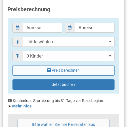
eigener Balkon
Preisberechnung
Weitere Informationen
Grillen nicht erlaubt
Privater Parkplatz auf dem Grundstück
Haustier nicht erlaubt
Klimaanlage im Preis inklusive
Bettwäsche vorhanden
Handtücher vorhanden
Internet per WLAN
Preis berechnen
Jetzt buchen
Kostenlose Stornierung bis 31 Tage vor Reisebeginn.
➤
Mehr Infos
Bitte wählen Sie Ihre Reisedaten aus