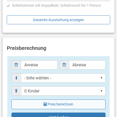
Schlafzimmer mit Doppelbett, Schlafcouch für 1 Person
Badezimmer
Gesamte Ausstattung anzeigen
Bad mit WC, Dusche
Balkon & Terrasse
eigener Balkon
Preisberechnung
Weitere Informationen
Grillen nicht erlaubt
Privater Parkplatz auf dem Grundstück
Haustier erlaubt (gegen Gebühr: 10.00 € pro Tag / pro
Haustier)
Klimaanlage im Preis inklusive
Bettwäsche vorhanden
Handtücher vorhanden
Internet per WLAN
Preis berechnen