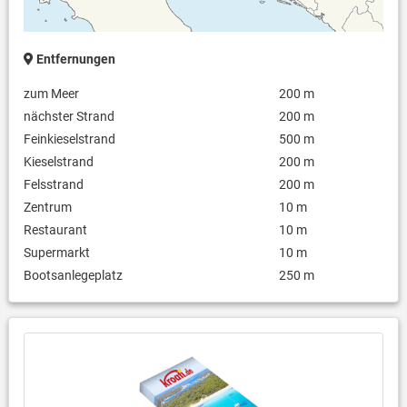
Entfernungen
zum Meer
200 m
nächster Strand
200 m
Feinkieselstrand
500 m
Kieselstrand
200 m
Felsstrand
200 m
Zentrum
10 m
Restaurant
10 m
Supermarkt
10 m
Bootsanlegeplatz
250 m