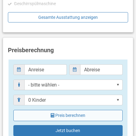
Geschirrspülmaschine
Schlafzimmer
Gesamte Ausstattung anzeigen
Schlafzimmer mit Doppelbett, Fliesen
Badezimmer
Bad mit WC, Dusche
Preisberechnung
Balkon & Terrasse
- keine Angaben -
Weitere Informationen
Grillen nicht erlaubt
Parkplatz beim Haus in ca. 300 Meter Entfernung
Haustier erlaubt (gegen Gebühr: 10.00 € pro Tag / pro
Haustier)
Klimaanlage im Preis inklusive
Bettwäsche vorhanden
Preis berechnen
Handtücher vorhanden
Fön
Waschmaschine in der Unterkunft
Jetzt buchen
Internet per WLAN