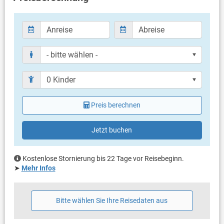
Balkon & Terrasse
eigene Terrasse
Bestuhlung
Weitere Informationen
Grill mitbringen möglich
Privater Parkplatz auf dem Grundstück
Haustier erlaubt (gegen Gebühr: 7.00 € pro Tag / pro
Haustier)
Klimaanlage im Preis inklusive
Preis berechnen
Bettwäsche vorhanden
Handtücher vorhanden
Fön
Jetzt buchen
Internet
Kostenlose Stornierung bis 22 Tage vor Reisebeginn.
➤
Mehr Infos
Bitte wählen Sie Ihre Reisedaten aus