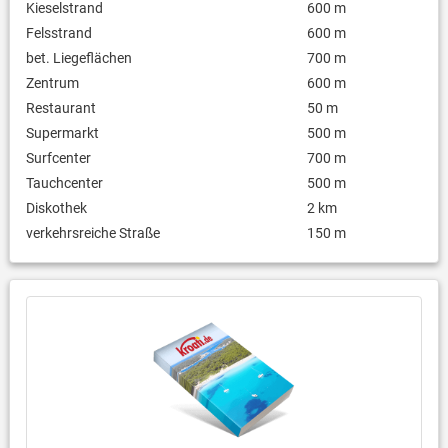
Kieselstrand
600 m
Felsstrand
600 m
bet. Liegeflächen
700 m
Zentrum
600 m
Restaurant
50 m
Supermarkt
500 m
Surfcenter
700 m
Tauchcenter
500 m
Diskothek
2 km
verkehrsreiche Straße
150 m