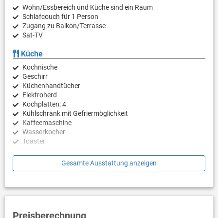
Wohn/Essbereich und Küche sind ein Raum
Schlafcouch für 1 Person
Zugang zu Balkon/Terrasse
Sat-TV
Küche
Kochnische
Geschirr
Küchenhandtücher
Elektroherd
Kochplatten: 4
Kühlschrank mit Gefriermöglichkeit
Kaffeemaschine
Wasserkocher
Toaster
Schlafzimmer
Gesamte Ausstattung anzeigen
Schlafzimmer mit Doppelbett, Zugang zu Balkon/Terrasse
Badezimmer
Bad mit WC, Dusche
Preisberechnung