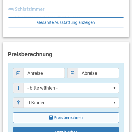
Schlafzimmer
Schlafzimmer mit Doppelbett, Fliesen
Gesamte Ausstattung anzeigen
Schlafzimmer mit 2 Einzelbetten, Fliesen
Badezimmer
Bad mit WC, Dusche
Preisberechnung
Balkon & Terrasse
eigene Terrasse
gemeinsame Terrasse
Bestuhlung
Sonnenschirm
Terrassengröße: 8 m²
Weitere Informationen
Garten zur Benutzung
Grill vorhanden
Privater Parkplatz auf dem Grundstück
Preis berechnen
Swimmingpool
Haustier nicht erlaubt
Eigentümer lebt im gleichen Haus