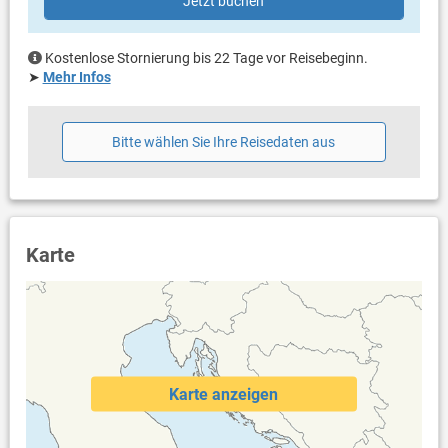
Jetzt buchen
Bettwäsche vorhanden
Handtücher vorhanden
Internet per WLAN
Kostenlose Stornierung bis 22 Tage vor Reisebeginn.
➤
Mehr Infos
Bitte wählen Sie Ihre Reisedaten aus
Karte
Karte anzeigen