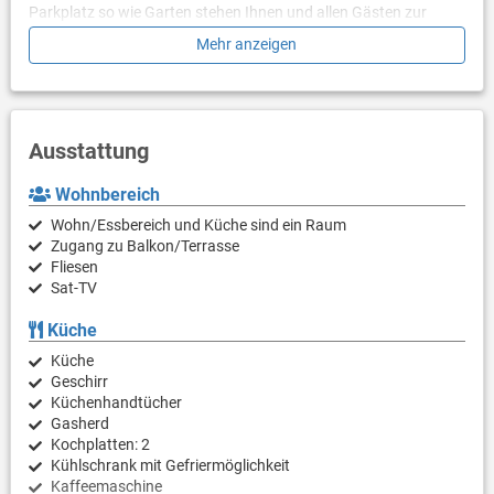
Parkplatz so wie Garten stehen Ihnen und allen Gästen zur
Verfügung.
Mehr anzeigen
Mittelpunkt des Anwesens ist natürlich der große Swimmingpool
(Größe des Pools: 6 x 10 m, Tiefe 0,70 bis 1,50 m) der von Ihnen
und allen Gästen des Hauses genutzt werden darf.
Ausstattung
Wohnbereich
Wohn/Essbereich und Küche sind ein Raum
Zugang zu Balkon/Terrasse
Fliesen
Sat-TV
Küche
Küche
Geschirr
Küchenhandtücher
Gasherd
Kochplatten: 2
Kühlschrank mit Gefriermöglichkeit
Kaffeemaschine