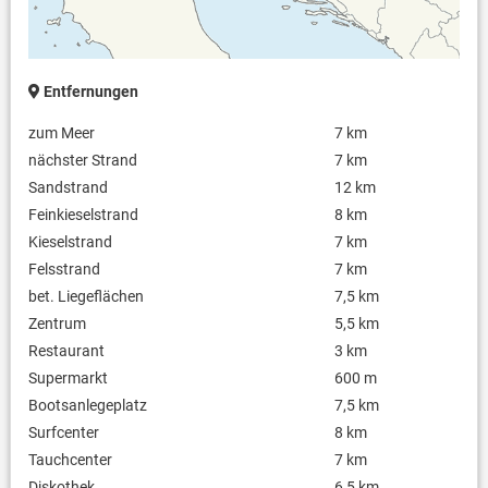
Entfernungen
zum Meer
7 km
nächster Strand
7 km
Sandstrand
12 km
Feinkieselstrand
8 km
Kieselstrand
7 km
Felsstrand
7 km
bet. Liegeflächen
7,5 km
Zentrum
5,5 km
Restaurant
3 km
Supermarkt
600 m
Bootsanlegeplatz
7,5 km
Surfcenter
8 km
Tauchcenter
7 km
Diskothek
6,5 km