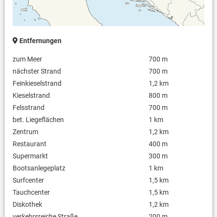
Entfernungen
zum Meer
700 m
nächster Strand
700 m
Feinkieselstrand
1,2 km
Kieselstrand
800 m
Felsstrand
700 m
bet. Liegeflächen
1 km
Zentrum
1,2 km
Restaurant
400 m
Supermarkt
300 m
Bootsanlegeplatz
1 km
Surfcenter
1,5 km
Tauchcenter
1,5 km
Diskothek
1,2 km
verkehrsreiche Straße
200 m