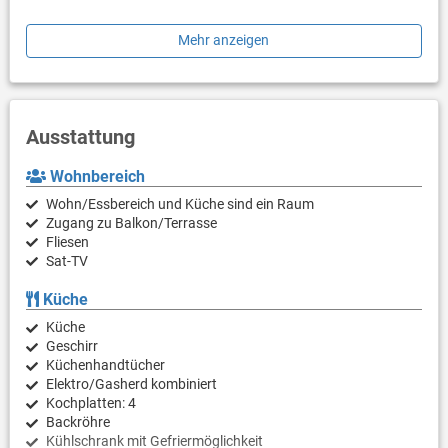
Grillen ist erlaubt, Grill müssten Sie aber selbst mitbringen. Falls
Mehr anzeigen
Sie einen Hund haben, ist dieser ebenfalls willkommen.
Die Strände Kuvi, Villas Rubin und Mulini Beach sind die
nächstgelegenen Strände. Restaurant und Einkaufsmöglichkeit
erreichen Sie bequem zu Fuß innerhalb weniger Minuten.
Ausstattung
Wohnbereich
Wohn/Essbereich und Küche sind ein Raum
Zugang zu Balkon/Terrasse
Fliesen
Sat-TV
Küche
Küche
Geschirr
Küchenhandtücher
Elektro/Gasherd kombiniert
Kochplatten: 4
Backröhre
Kühlschrank mit Gefriermöglichkeit