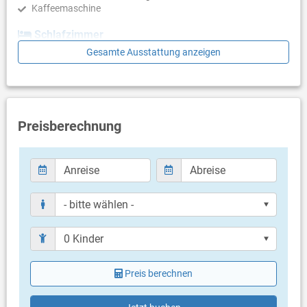
Kaffeemaschine
Schlafzimmer
Gesamte Ausstattung anzeigen
Schlafzimmer mit Doppelbett, Laminat
Schlafzimmer mit Doppelbett, Laminat
Badezimmer
Bad mit WC, Dusche
Preisberechnung
Balkon & Terrasse
eigene Terrasse
Bestuhlung
Terrassengröße: 4 m²
Weitere Informationen
Grill mitbringen möglich
Privater Parkplatz auf dem Grundstück
Haustier erlaubt (gegen Gebühr: 9.00 € pro Tag / pro
Haustier)
Preis berechnen
Klimaanlage im Preis inklusive
Eigentümer lebt im gleichen Haus
Bettwäsche vorhanden