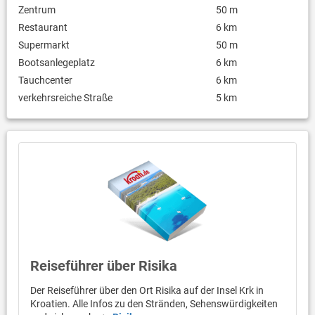
Zentrum
50 m
Restaurant
6 km
Supermarkt
50 m
Bootsanlegeplatz
6 km
Tauchcenter
6 km
verkehrsreiche Straße
5 km
Reiseführer über Risika
Der Reiseführer über den Ort Risika auf der Insel Krk in
Kroatien. Alle Infos zu den Stränden, Sehenswürdigkeiten