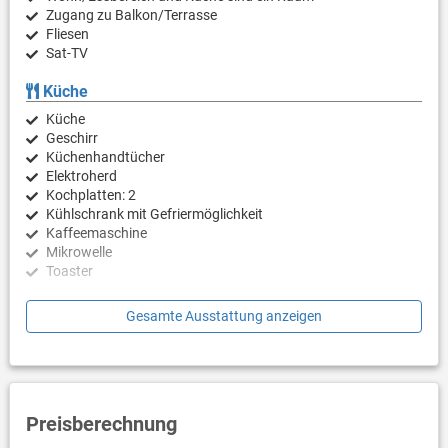
Zugang zu Balkon/Terrasse
Fliesen
Sat-TV
Küche
Küche
Geschirr
Küchenhandtücher
Elektroherd
Kochplatten: 2
Kühlschrank mit Gefriermöglichkeit
Kaffeemaschine
Mikrowelle
Toaster
Schlafzimmer
Gesamte Ausstattung anzeigen
Schlafzimmer mit Doppelbett, Kinderbett, Laminat
Badezimmer
Bad mit WC, Dusche
Preisberechnung
Balkon & Terrasse