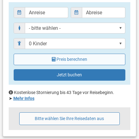
eigene Terrasse
Bestuhlung
Terrassengröße: 15 m²
Weitere Informationen
Grill vorhanden
Privater Parkplatz auf dem Grundstück
Haustier nicht erlaubt
Klimaanlage im Preis inklusive
Preis berechnen
Eigentümer lebt im gleichen Haus
Bettwäsche vorhanden
Handtücher vorhanden
Jetzt buchen
Internet per WLAN
Kostenlose Stornierung bis 43 Tage vor Reisebeginn.
➤
Mehr Infos
Bitte wählen Sie Ihre Reisedaten aus