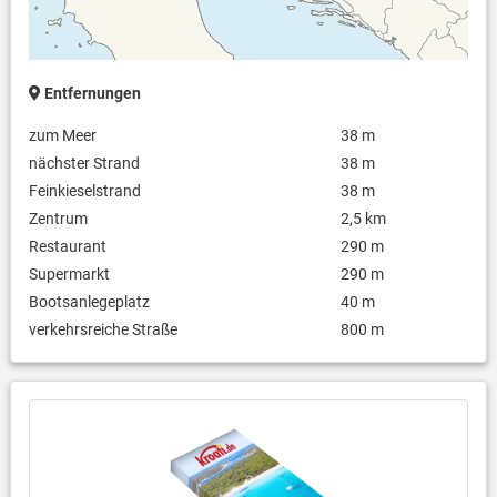
Entfernungen
zum Meer
38 m
nächster Strand
38 m
Feinkieselstrand
38 m
Zentrum
2,5 km
Restaurant
290 m
Supermarkt
290 m
Bootsanlegeplatz
40 m
verkehrsreiche Straße
800 m