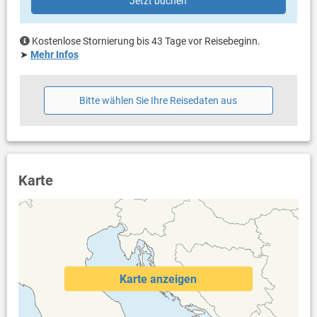
Jetzt buchen
Bettwäsche vorhanden
Handtücher vorhanden
Internet per WLAN
Kostenlose Stornierung bis 43 Tage vor Reisebeginn.
➤
Mehr Infos
Bitte wählen Sie Ihre Reisedaten aus
Karte
Karte anzeigen