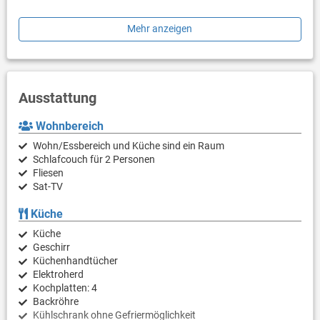
Es hat ein Schlafzimmer mit Doppelbett und ein Badezimmer mit
Mehr anzeigen
Dusche. Im Hof können die Gäste den Gemeinschaftspool sowie
Gartenmöbel und einen Grill nutzen.
Ausstattung
Wohnbereich
Wohn/Essbereich und Küche sind ein Raum
Schlafcouch für 2 Personen
Fliesen
Sat-TV
Küche
Küche
Geschirr
Küchenhandtücher
Elektroherd
Kochplatten: 4
Backröhre
Kühlschrank ohne Gefriermöglichkeit