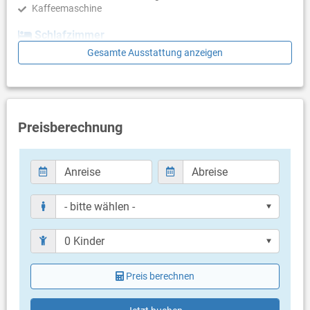
Kaffeemaschine
Schlafzimmer
Gesamte Ausstattung anzeigen
Schlafzimmer mit Doppelbett, Fliesen
Badezimmer
Bad mit WC, Dusche
Preisberechnung
Balkon & Terrasse
gemeinsame Terrasse
Bestuhlung
Liegen
Sonnenschirm
Terrassengröße: 20 m²
Weitere Informationen
Grill vorhanden
Privater Parkplatz auf dem Grundstück
Swimmingpool (30 m²)
Preis berechnen
Dusche im Außenbereich
Haustier nicht erlaubt
Klimaanlage im Preis inklusive