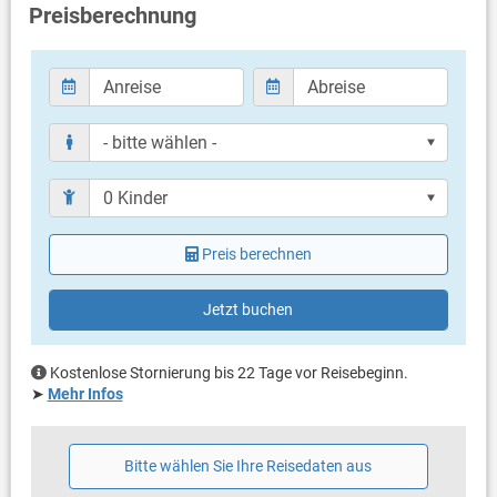
Preisberechnung
Bad mit WC, Dusche
Balkon & Terrasse
eigene Terrasse
überdacht
Bestuhlung
Terrassengröße: 50 m²
Weitere Informationen
Grillen nicht erlaubt
Parkplatz beim Haus
Preis berechnen
Haustier nicht erlaubt
Klimaanlage (gegen Gebühr: 5.00 € pro Tag)
Bettwäsche vorhanden
Jetzt buchen
Handtücher vorhanden
Waschmaschine in der Unterkunft
Internet per WLAN
Kostenlose Stornierung bis 22 Tage vor Reisebeginn.
➤
Mehr Infos
Bitte wählen Sie Ihre Reisedaten aus