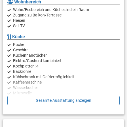
Wohnbereich
Wohn/Essbereich und Küche sind ein Raum
Zugang zu Balkon/Terrasse
Fliesen
Sat-TV
Küche
Küche
Geschirr
Küchenhandtücher
Elektro/Gasherd kombiniert
Kochplatten: 4
Backröhre
Kühlschrank mit Gefriermöglichkeit
Kaffeemaschine
Wasserkocher
Mikrowelle
Gesamte Ausstattung anzeigen
Schlafzimmer
Schlafzimmer mit Doppelbett
Badezimmer