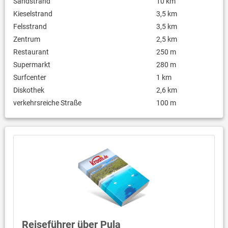
Sandstrand
10 km
Kieselstrand
3,5 km
Felsstrand
3,5 km
Zentrum
2,5 km
Restaurant
250 m
Supermarkt
280 m
Surfcenter
1 km
Diskothek
2,6 km
verkehrsreiche Straße
100 m
Reiseführer über Pula