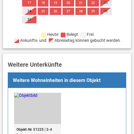
17
18
19
20
21
22
23
24
25
26
27
28
29
30
31
Heute
Belegt
Frei
Ankunfts- und
Abreisetag können gebucht werden.
Weitere Unterkünfte
Weitere Wohneinheiten in diesem Objekt
Objekt-Nr. 51225 | 2-4