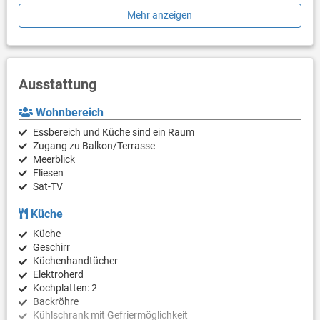
Außendusche.
Mehr anzeigen
Klimaanlage, WLAN, Satelliten-TV, Backofen, Außendusche und
Parkplatz auf dem Grundstück stehen den Gästen ohne
Aufpreis zur Verfügung. Auf Anfrage stehen Waschmaschine,
ein Babybett und ein Hochstuhl zur Verfügung. Haustiere sind
Ausstattung
gegen einen Aufpreis von 15 EUR pro Tier und Nacht
willkommen.
Wohnbereich
Der Kiesstrand und das Meer sind 20 m entfernt. Restaurant,
Essbereich und Küche sind ein Raum
Geschäft und Zentrum sind 200 m von dem Apartment entfernt.
Zugang zu Balkon/Terrasse
Meerblick
Fliesen
Sat-TV
Küche
Küche
Geschirr
Küchenhandtücher
Elektroherd
Kochplatten: 2
Backröhre
Kühlschrank mit Gefriermöglichkeit