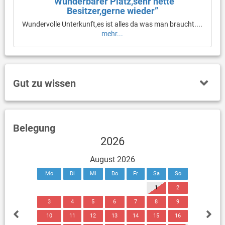
“Wunderbarer Platz,sehr nette
Besitzer,gerne wieder”
Wundervolle Unterkunft,es ist alles da was man braucht....
mehr...
Gut zu wissen
Belegung
2026
August 2026
Mo
Di
Mi
Do
Fr
Sa
So
1
2
3
4
5
6
7
8
9
10
11
12
13
14
15
16