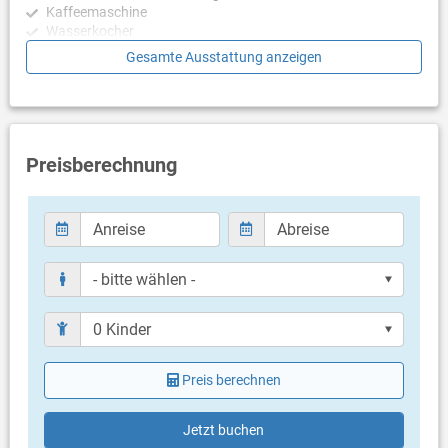
Kaffeemaschine
Wasserkocher
Mikrowelle
Gesamte Ausstattung anzeigen
Toaster
Schlafzimmer
Schlafzimmer mit Doppelbett, Zugang zu Balkon/Terrasse,
Meerblick, Parkett
Preisberechnung
Schlafzimmer mit 2 Einzelbetten, Zugang zu
Balkon/Terrasse, Meerblick, Parkett
Badezimmer
Bad mit WC, Badewanne
Balkon & Terrasse
eigener Balkon
überdacht
Meerblick
Preis berechnen
Bestuhlung
Sonnenschirm
Balkongröße: 15 m²
Jetzt buchen