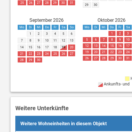
25
26
27
28
29
30
31
29
30
September 2026
Oktober 2026
Mo
Di
Mi
Do
Fr
Sa
So
Mo
Di
Mi
Do
Fr
Sa
1
2
3
1
2
3
4
5
6
5
6
7
8
9
10
7
8
9
10
11
12
13
12
13
14
15
16
17
14
15
16
17
18
19
20
19
20
21
22
23
24
21
22
23
24
25
26
27
26
27
28
29
30
31
28
29
30
Ankunfts- und
Weitere Unterkünfte
Weitere Wohneinheiten in diesem Objekt