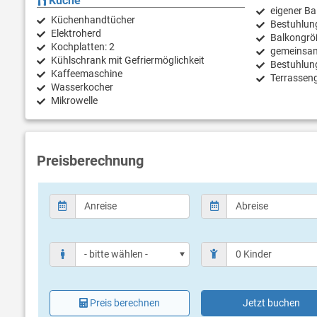
Küche
eigener Ba
Küchenhandtücher
Bestuhlun
Elektroherd
Balkongrö
Kochplatten: 2
gemeinsam
Kühlschrank mit Gefriermöglichkeit
Bestuhlun
Kaffeemaschine
Terrassen
Wasserkocher
Mikrowelle
Preisberechnung
Preis berechnen
Jetzt buchen