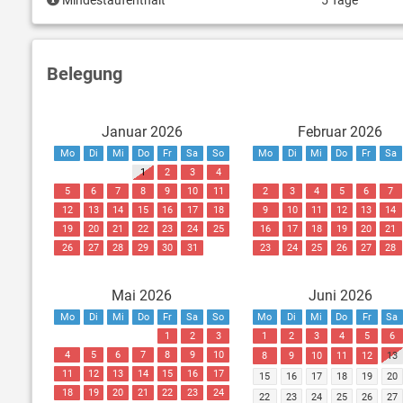
Mindestaufenthalt
5 Tage
Belegung
Januar 2026
Februar 2026
Mo
Di
Mi
Do
Fr
Sa
So
Mo
Di
Mi
Do
Fr
Sa
1
2
3
4
5
6
7
8
9
10
11
2
3
4
5
6
7
12
13
14
15
16
17
18
9
10
11
12
13
14
19
20
21
22
23
24
25
16
17
18
19
20
21
26
27
28
29
30
31
23
24
25
26
27
28
Mai 2026
Juni 2026
Mo
Di
Mi
Do
Fr
Sa
So
Mo
Di
Mi
Do
Fr
Sa
1
2
3
1
2
3
4
5
6
4
5
6
7
8
9
10
8
9
10
11
12
13
11
12
13
14
15
16
17
15
16
17
18
19
20
18
19
20
21
22
23
24
22
23
24
25
26
27