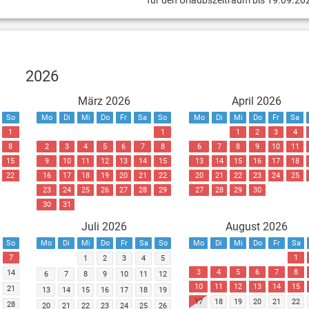
für den Urlaubszeitraum bis 19.09.20
2026
März 2026
April 2026
So
Mo
Di
Mi
Do
Fr
Sa
So
Mo
Di
Mi
Do
Fr
Sa
1
1
1
2
3
4
8
2
3
4
5
6
7
8
6
7
8
9
10
11
15
9
10
11
12
13
14
15
13
14
15
16
17
18
22
16
17
18
19
20
21
22
20
21
22
23
24
25
23
24
25
26
27
28
29
27
28
29
30
30
31
Juli 2026
August 2026
So
Mo
Di
Mi
Do
Fr
Sa
So
Mo
Di
Mi
Do
Fr
Sa
7
1
1
2
3
4
5
3
4
5
6
7
8
14
6
7
8
9
10
11
12
10
11
12
13
14
15
21
13
14
15
16
17
18
19
17
18
19
20
21
22
28
20
21
22
23
24
25
26