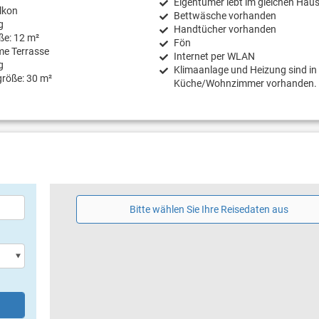
Eigentümer lebt im gleichen Hau
lkon
Bettwäsche vorhanden
g
Handtücher vorhanden
ße: 12 m²
Fön
e Terrasse
Internet per WLAN
g
Klimaanlage und Heizung sind in
größe: 30 m²
Küche/Wohnzimmer vorhanden.
Bitte wählen Sie Ihre Reisedaten aus