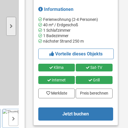
Informationen
Ferienwohnung (2-4 Personen)
40 m² / Erdgeschoß
1 Schlafzimmer
1 Badezimmer
nächster Strand 250 m
Vorteile dieses Objekts
Klima
Sat-TV
Internet
Grill
Merkliste
Preis berechnen
Jetzt buchen