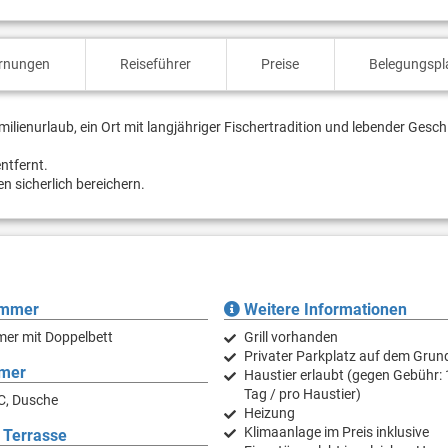
ernungen
Reiseführer
Preise
Belegungspl
amilienurlaub, ein Ort mit langjähriger Fischertradition und lebender Gesc
ntfernt.
en sicherlich bereichern.
immer
Weitere Informationen
mer mit Doppelbett
Grill vorhanden
Privater Parkplatz auf dem Grun
mer
Haustier erlaubt (gegen Gebühr: 
Tag / pro Haustier)
C, Dusche
Heizung
Klimaanlage im Preis inklusive
 Terrasse