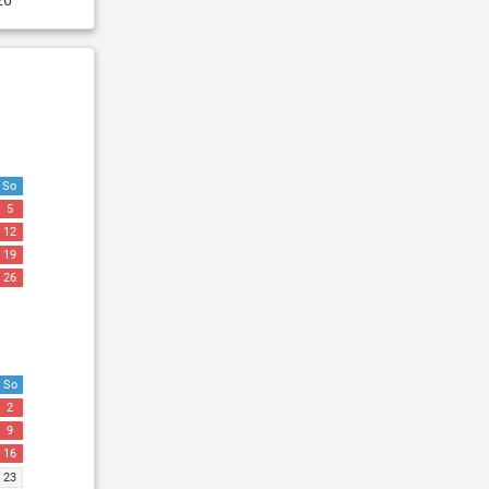
26
So
5
12
19
26
So
2
9
16
23