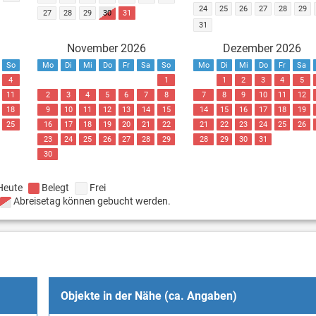
24
25
26
27
28
29
27
28
29
30
31
31
November 2026
Dezember 2026
So
Mo
Di
Mi
Do
Fr
Sa
So
Mo
Di
Mi
Do
Fr
Sa
4
1
1
2
3
4
5
11
2
3
4
5
6
7
8
7
8
9
10
11
12
18
9
10
11
12
13
14
15
14
15
16
17
18
19
25
16
17
18
19
20
21
22
21
22
23
24
25
26
23
24
25
26
27
28
29
28
29
30
31
30
Heute
Belegt
Frei
Abreisetag können gebucht werden.
Objekte in der Nähe (ca. Angaben)