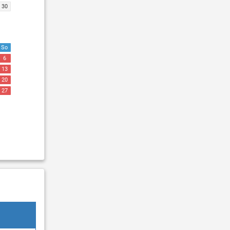
30
So
6
13
20
27