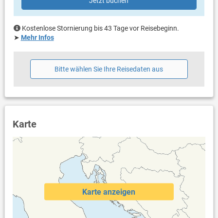
Jetzt buchen
Dusche im Außenbereich
Haustier nicht erlaubt
Klimaanlage im Preis inklusive
Kostenlose Stornierung bis 43 Tage vor Reisebeginn.
Bettwäsche vorhanden
➤
Mehr Infos
Handtücher vorhanden
Fön
Internet per WLAN
Bitte wählen Sie Ihre Reisedaten aus
Safe
Karte
Karte anzeigen