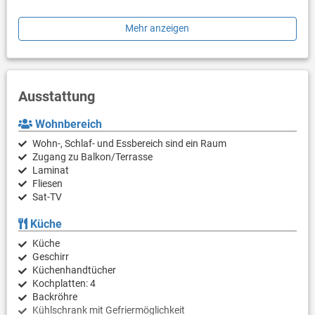
Lage:
Mehr anzeigen
Restaurants und Geschäfte erreichen Sie in wenigen
Gehminuten. Die Entfernung zum nächsten Sandstrand beträgt
400 m, während die Entfernung zum berühmten Königin Strand
beträgt, 600 m. Kraljičina plaža (Königin Strand) ist in vielerlei
Hinsicht einzigartig. Kroatiens längster Sandstrand (8 km),
Ausstattung
dessen Name mit einer Legende von Königin Jelena verbunden
ist. Bei dem Strand befindet sich der größten Stätte von
Wohnbereich
Heilschlamm in Kroatien.
Wohn-, Schlaf- und Essbereich sind ein Raum
Zugang zu Balkon/Terrasse
Laminat
Fliesen
Sat-TV
Küche
Küche
Geschirr
Küchenhandtücher
Kochplatten: 4
Backröhre
Kühlschrank mit Gefriermöglichkeit