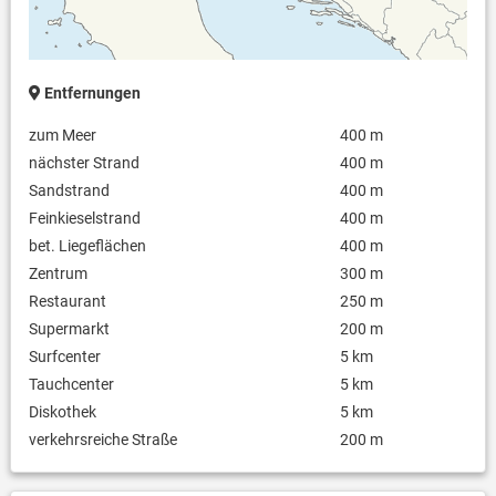
Entfernungen
zum Meer
400 m
nächster Strand
400 m
Sandstrand
400 m
Feinkieselstrand
400 m
bet. Liegeflächen
400 m
Zentrum
300 m
Restaurant
250 m
Supermarkt
200 m
Surfcenter
5 km
Tauchcenter
5 km
Diskothek
5 km
verkehrsreiche Straße
200 m