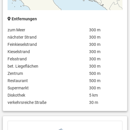
Entfernungen
zum Meer
300 m
nächster Strand
300 m
Feinkieselstrand
300 m
Kieselstrand
300 m
Felsstrand
300 m
bet. Liegeflächen
300 m
Zentrum
500 m
Restaurant
500 m
Supermarkt
300 m
Diskothek
5 km
verkehrsreiche Straße
30 m