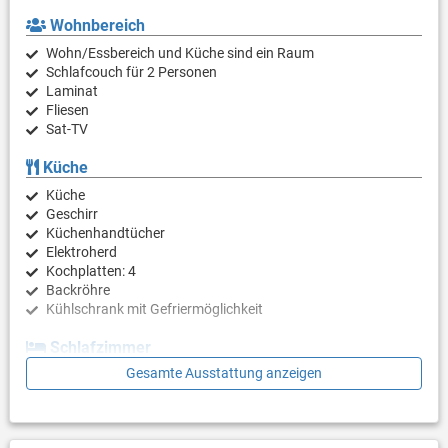
Wohnbereich
Wohn/Essbereich und Küche sind ein Raum
Schlafcouch für 2 Personen
Laminat
Fliesen
Sat-TV
Küche
Küche
Geschirr
Küchenhandtücher
Elektroherd
Kochplatten: 4
Backröhre
Kühlschrank mit Gefriermöglichkeit
Schlafzimmer
Gesamte Ausstattung anzeigen
Schlafzimmer mit Doppelbett, Laminat
Badezimmer
Bad mit WC, Dusche