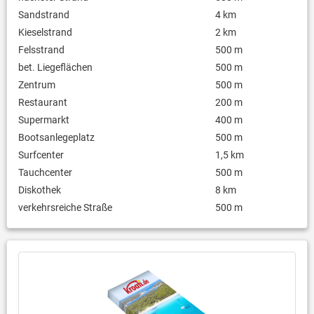
Sandstrand
4 km
Kieselstrand
2 km
Felsstrand
500 m
bet. Liegeflächen
500 m
Zentrum
500 m
Restaurant
200 m
Supermarkt
400 m
Bootsanlegeplatz
500 m
Surfcenter
1,5 km
Tauchcenter
500 m
Diskothek
8 km
verkehrsreiche Straße
500 m