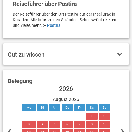
Reiseführer über Postira
Der Reiseführer über den Ort Postira auf der Insel Brac in
Kroatien. Alle Infos zu den Stränden, Sehenswürdigkeiten
und vieles mehr. ➤
Postira
Gut zu wissen
Belegung
2026
August 2026
Mo
Di
Mi
Do
Fr
Sa
So
1
2
3
4
5
6
7
8
9