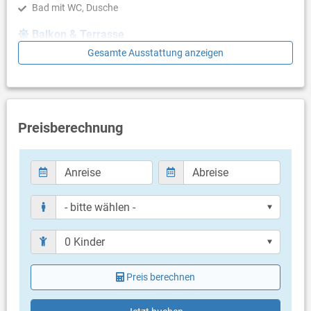
Bad mit WC, Dusche
Balkon & Terrasse
Gesamte Ausstattung anzeigen
eigene Terrasse
Terrassengröße: 20 m²
Weitere Informationen
Grill vorhanden
Preisberechnung
Privater Parkplatz auf dem Grundstück
Haustier erlaubt (gegen Gebühr: 5.00 € pro Tag / pro
Haustier)
Heizung
Klimaanlage im Preis inklusive
Bettwäsche vorhanden
Handtücher vorhanden
Fön
Internet per WLAN
Preis berechnen