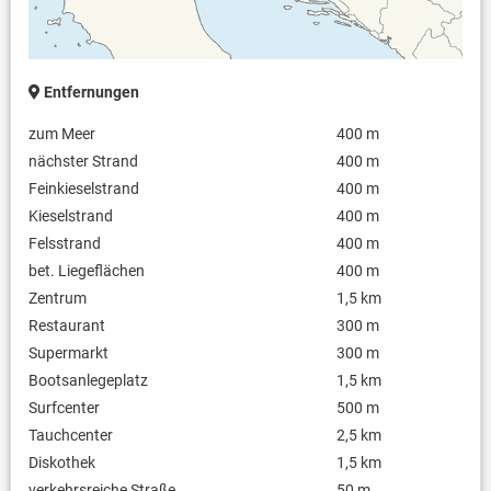
Entfernungen
zum Meer
400 m
nächster Strand
400 m
Feinkieselstrand
400 m
Kieselstrand
400 m
Felsstrand
400 m
bet. Liegeflächen
400 m
Zentrum
1,5 km
Restaurant
300 m
Supermarkt
300 m
Bootsanlegeplatz
1,5 km
Surfcenter
500 m
Tauchcenter
2,5 km
Diskothek
1,5 km
verkehrsreiche Straße
50 m