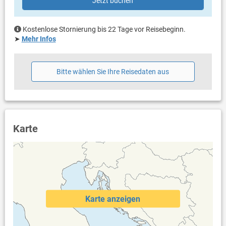
Jetzt buchen
Eigentümer lebt im gleichen Haus
Bettwäsche vorhanden
Handtücher vorhanden
Kostenlose Stornierung bis 22 Tage vor Reisebeginn.
Internet per WLAN
➤
Mehr Infos
Bitte wählen Sie Ihre Reisedaten aus
Karte
Karte anzeigen