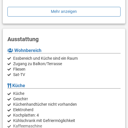
Die FeWo verfügt über Klimaanlage, Sat-Tv (im Schlafzimmer)
Mehr anzeigen
und WLAN-Internet.
Die geräumige Terrasse ist möbliert und verfügt auch über einen
Kamingrill.
Ausstattung
Wohnbereich
Essbereich und Küche sind ein Raum
Zugang zu Balkon/Terrasse
Fliesen
Sat-TV
Küche
Küche
Geschirr
Küchenhandtücher nicht vorhanden
Elektroherd
Kochplatten: 4
Kühlschrank mit Gefriermöglichkeit
Kaffeemaschine