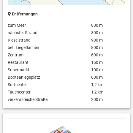
Entfernungen
zum Meer
800 m
nächster Strand
800 m
Kieselstrand
900 m
bet. Liegeflächen
800 m
Zentrum
600 m
Restaurant
150 m
Supermarkt
100 m
Bootsanlegeplatz
800 m
Surfcenter
1,2 km
Tauchcenter
1,2 km
verkehrsreiche Straße
200 m