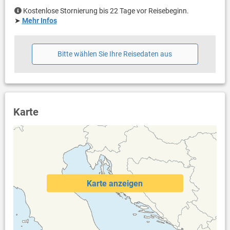
Haustier)
Klimaanlage im Preis inklusive
Kostenlose Stornierung bis 22 Tage vor Reisebeginn.
Eigentümer lebt im gleichen Haus
➤
Mehr Infos
Bettwäsche vorhanden
Handtücher vorhanden
Fön
Bitte wählen Sie Ihre Reisedaten aus
Waschmaschine in der Unterkunft
Internet per WLAN
Karte
Karte anzeigen