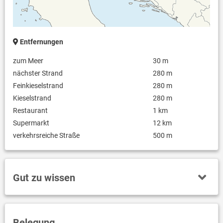
Entfernungen
zum Meer
30 m
nächster Strand
280 m
Feinkieselstrand
280 m
Kieselstrand
280 m
Restaurant
1 km
Supermarkt
12 km
verkehrsreiche Straße
500 m
Gut zu wissen
Belegung