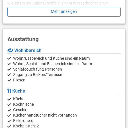
wie einem Induktionskochfeld, einem Wasserkocher, einer
Kaffeemaschine, einem Geschirrspüler, einem Toaster und einem
Mehr anzeigen
Kühlschrank mit Gefrierfach ausgestattet, um Ihre Bedürfnisse
zu befriedigen. Auf dem gemütlichen Balkon mit Tisch und
Stühlen können Sie morgens und abends die Ruhe und den Blick
auf das Meer und die grüne Landschaft genießen.
Ein offener Privatparkplatz in der Apartmentanlage sorgt für
Ausstattung
einen bequemen Aufenthalt.
Wohnbereich
Schlafen
Schlafzimmer 1: Das lichtdurchflutete Schlafzimmer ist mit
Wohn/Essbereich und Küche sind ein Raum
einem Doppelbett und einem Kleiderschrank ausgestattet.
Wohn-, Schlaf- und Essbereich sind ein Raum
Extra: Im Wohnzimmer befindet sich ein Doppelschlafsofa.
Schlafcouch für 2 Personen
Zugang zu Balkon/Terrasse
Badezimmer 1: Dieses moderne Badezimmer ist mit einer
Fliesen
Dusche und einem WC ausgestattet.
Küche
Zusätzlich
Küche
Kostenloses WiFi - Privater Parkplatz - Wäscheständer -
Kochnische
Waschmaschine - Satellitenfernsehen - Haustiere erlaubt -
Geschirr
Kinderfreundlich - 17 Stufen (extern) - Tisch und Stühle im Freien
Küchenhandtücher nicht vorhanden
Elektroherd
*Die Gebühr für das Haustier muss in dieser Unterkunft bereits
Kochplatten: 2
im Voraus per Rechnung gezahlt werden. Eine Barzahlung vor