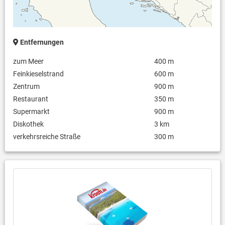
Entfernungen
zum Meer
400 m
Feinkieselstrand
600 m
Zentrum
900 m
Restaurant
350 m
Supermarkt
900 m
Diskothek
3 km
verkehrsreiche Straße
300 m