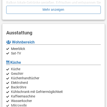
Balkon lokale Getränke genießen. Erfrischen und entspannen Sie
sich auf der 15 m2 großen Terrasse, die Ihnen sicherlich gefallen
Mehr anzeigen
wird. Starten Sie entspannt in den Tag im 2000 m2 großen
Garten. Ein netter kleiner zusätzlicher Bonus ist der Blick auf
Das Meer, die Grünfläche und den Hof.
Die Unterkunft ist mit allen notwendigen Annehmlichkeiten für
Ausstattung
einen erholsamen Urlaub ausgestattet: Fernseher, Internet,
Bügeleisen. Parkplatz zu Ihren Diensten.
Wohnbereich
PS: Lassen Sie sich einen Tagesausflug nicht entgehen und
Meerblick
tauchen Sie überall in die unberührte Natur ein. Erkunden Sie die
Sat-TV
Schönheit des Ičići (Opatija) entfernten Zentrums von 900 m.
Küche
Sind Sie bereit, Ihren Traumurlaub Wirklichkeit werden zu
Küche
lassen? Buchen Sie Unterkunft Zlatko, solange noch verfügbar.
Geschirr
Küchenhandtücher
Elektroherd
Backröhre
Kühlschrank mit Gefriermöglichkeit
Kaffeemaschine
Wasserkocher
Mikrowelle