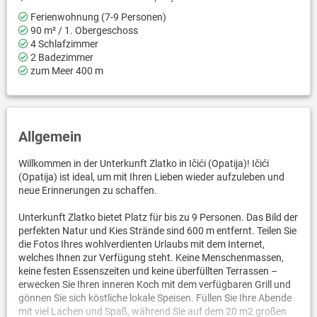
Ferienwohnung (7-9 Personen)
90 m² / 1. Obergeschoss
4 Schlafzimmer
2 Badezimmer
zum Meer 400 m
Allgemein
Willkommen in der Unterkunft Zlatko in Ičići (Opatija)! Ičići
(Opatija) ist ideal, um mit Ihren Lieben wieder aufzuleben und
neue Erinnerungen zu schaffen.
Unterkunft Zlatko bietet Platz für bis zu 9 Personen. Das Bild der
perfekten Natur und Kies Strände sind 600 m entfernt. Teilen Sie
die Fotos Ihres wohlverdienten Urlaubs mit dem Internet,
welches Ihnen zur Verfügung steht. Keine Menschenmassen,
keine festen Essenszeiten und keine überfüllten Terrassen –
erwecken Sie Ihren inneren Koch mit dem verfügbaren Grill und
gönnen Sie sich köstliche lokale Speisen. Füllen Sie Ihre Abende
mit viel Lachen und Spaß, während Sie auf dem 20 m2 großen