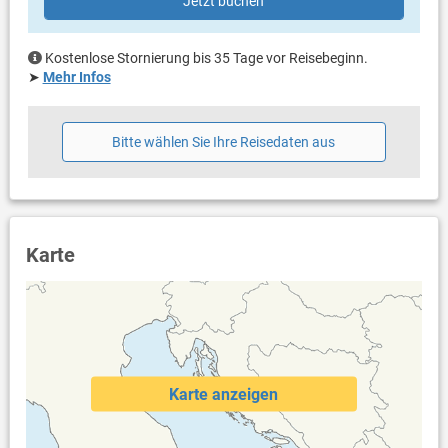
Jetzt buchen
Haustier nicht erlaubt
Klimaanlage im Preis inklusive
Bettwäsche vorhanden
Kostenlose Stornierung bis 35 Tage vor Reisebeginn.
Handtücher vorhanden
➤
Mehr Infos
Fön
Waschmaschine in der Unterkunft
Internet per WLAN
Bitte wählen Sie Ihre Reisedaten aus
Karte
Karte anzeigen