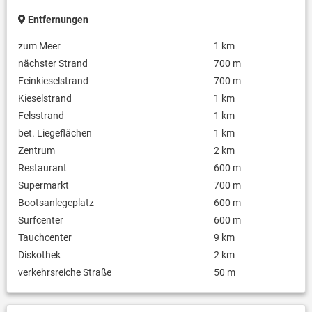
Entfernungen
zum Meer
1 km
nächster Strand
700 m
Feinkieselstrand
700 m
Kieselstrand
1 km
Felsstrand
1 km
bet. Liegeflächen
1 km
Zentrum
2 km
Restaurant
600 m
Supermarkt
700 m
Bootsanlegeplatz
600 m
Surfcenter
600 m
Tauchcenter
9 km
Diskothek
2 km
verkehrsreiche Straße
50 m