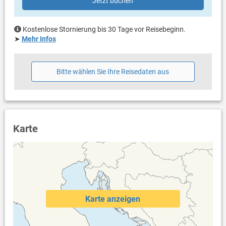
Jetzt buchen
Klimaanlage im Preis inklusive
Bettwäsche vorhanden
Handtücher vorhanden
Kostenlose Stornierung bis 30 Tage vor Reisebeginn.
Waschmaschine in der Unterkunft
➤
Mehr Infos
Internet per WLAN
Bitte wählen Sie Ihre Reisedaten aus
Karte
Karte anzeigen