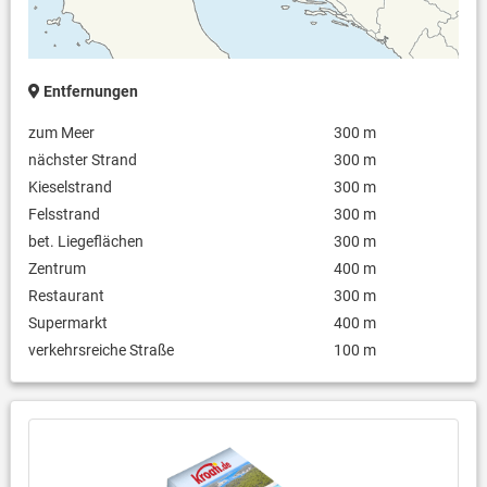
Entfernungen
zum Meer
300 m
nächster Strand
300 m
Kieselstrand
300 m
Felsstrand
300 m
bet. Liegeflächen
300 m
Zentrum
400 m
Restaurant
300 m
Supermarkt
400 m
verkehrsreiche Straße
100 m