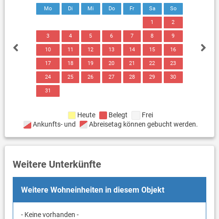
Mo
Di
Mi
Do
Fr
Sa
So
1
2
3
4
5
6
7
8
9
10
11
12
13
14
15
16
17
18
19
20
21
22
23
24
25
26
27
28
29
30
31
Heute
Belegt
Frei
Ankunfts- und
Abreisetag können gebucht werden.
Weitere Unterkünfte
Weitere Wohneinheiten in diesem Objekt
- Keine vorhanden -