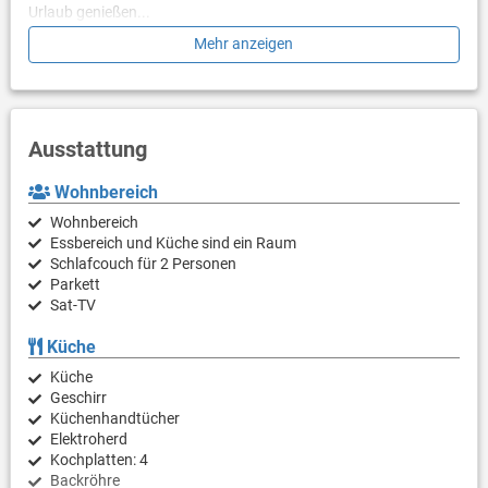
Urlaub genießen...
Mehr anzeigen
Bitte beachten Sie: Bei dem unten detailliert beschriebenen
Balkon handelt es sich um eine Loggia, die ähnlich wie ein
Wintergarten - geschlossen und verglast ist.
Siehe Bilder
Ausstattung
Wohnbereich
Wohnbereich
Essbereich und Küche sind ein Raum
Schlafcouch für 2 Personen
Parkett
Sat-TV
Küche
Küche
Geschirr
Küchenhandtücher
Elektroherd
Kochplatten: 4
Backröhre