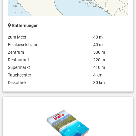
Entfernungen
zum Meer
40 m
Feinkieselstrand
40 m
Zentrum
500 m
Restaurant
220 m
Supermarkt
410 m
Tauchcenter
4 km
Diskothek
30 km