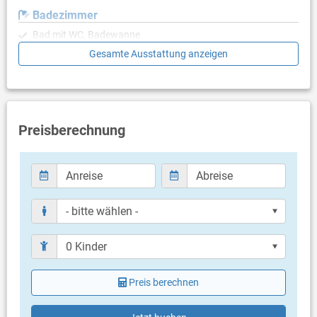
Badezimmer
Bad mit WC, Badewanne
Gesamte Ausstattung anzeigen
Balkon & Terrasse
eigener Balkon
Balkongröße: 5 m²
Weitere Informationen
Preisberechnung
Grill vorhanden
Privater Parkplatz auf dem Grundstück
Haustier nicht erlaubt
Klimaanlage im Preis inklusive
Bettwäsche vorhanden
Handtücher vorhanden
Fön
Waschmaschine in der Unterkunft
Internet per WLAN
Preis berechnen