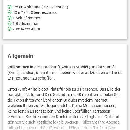
Ferienwohnung (2-4 Personen)
40 m² / 2. Obergeschoss
1 Schlafzimmer
1 Badezimmer
zum Meer 40 m
Allgemein
Willkommen in der Unterkunft Anita in Stanići (Omiš)! Stanići
(Omiš) ist ideal, um mit Ihren Lieben wieder aufzuleben und neue
Erinnerungen zu schaffen.
Unterkunft Anita bietet Platz für bis zu 3 Personen. Das Bild der
perfekten Natur und Kies Strände sind 40 m entfernt. Teilen Sie
die Fotos Ihres wohlverdienten Urlaubs mit dem Internet,
welches Ihnen zur Verfügung steht. Keine Menschenmassen,
keine festen Essenszeiten und keine überfüllten Terrassen –
erwecken Sie Ihren inneren Koch mit dem verfügbaren Grill und
gönnen Sie sich köstliche lokale Speisen. Füllen Sie Ihre Abende
mit viel Lachen und Spaß, während Sie auf dem 5 m2 großen