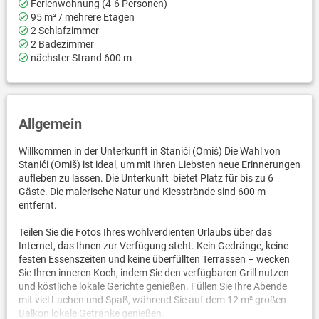
Ferienwohnung (4-6 Personen)
95 m² / mehrere Etagen
2 Schlafzimmer
2 Badezimmer
nächster Strand 600 m
Allgemein
Willkommen in der Unterkunft in Stanići (Omiš) Die Wahl von
Stanići (Omiš) ist ideal, um mit Ihren Liebsten neue Erinnerungen
aufleben zu lassen. Die Unterkunft bietet Platz für bis zu 6
Gäste. Die malerische Natur und Kiesstrände sind 600 m
entfernt.
Teilen Sie die Fotos Ihres wohlverdienten Urlaubs über das
Internet, das Ihnen zur Verfügung steht. Kein Gedränge, keine
festen Essenszeiten und keine überfüllten Terrassen – wecken
Sie Ihren inneren Koch, indem Sie den verfügbaren Grill nutzen
und köstliche lokale Gerichte genießen. Füllen Sie Ihre Abende
mit viel Lachen und Spaß, während Sie auf dem 12 m² großen
Balkon lokale Getränke genießen.