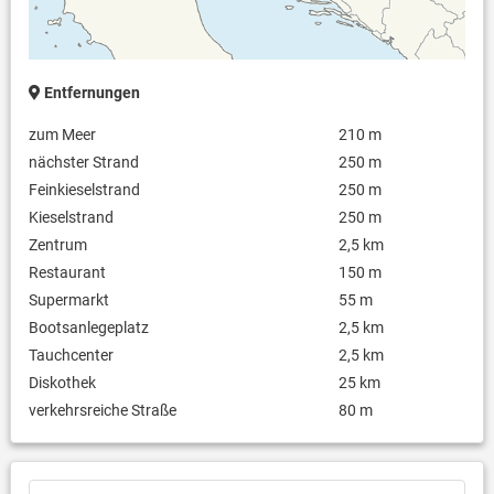
Entfernungen
zum Meer
210 m
nächster Strand
250 m
Feinkieselstrand
250 m
Kieselstrand
250 m
Zentrum
2,5 km
Restaurant
150 m
Supermarkt
55 m
Bootsanlegeplatz
2,5 km
Tauchcenter
2,5 km
Diskothek
25 km
verkehrsreiche Straße
80 m