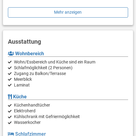
Der Kieselstrand "Nemira" ist nur ca. 250 m von der Unterkunft
Mehr anzeigen
entfernt und das Zentrum von Omis ist in nur 2500 m zu
erreichen.
Ausstattung
Wohnbereich
Wohn/Essbereich und Küche sind ein Raum
Schlafmöglichkeit (2 Personen)
Zugang zu Balkon/Terrasse
Meerblick
Laminat
Küche
Küchenhandtücher
Elektroherd
Kühlschrank mit Gefriermöglichkeit
Wasserkocher
Schlafzimmer