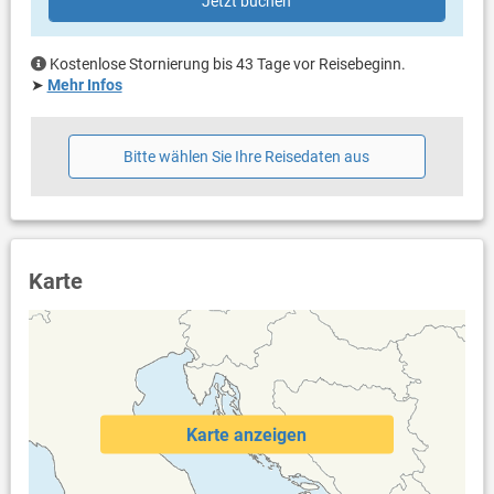
Jetzt buchen
Garten zur Benutzung
Grill vorhanden
Kein Parkplatz
Kostenlose Stornierung bis 43 Tage vor Reisebeginn.
Haustier nicht erlaubt
➤
Mehr Infos
Klimaanlage im Preis inklusive
Bettwäsche vorhanden
Handtücher vorhanden
Bitte wählen Sie Ihre Reisedaten aus
Fön
Internet per WLAN
Karte
Karte anzeigen