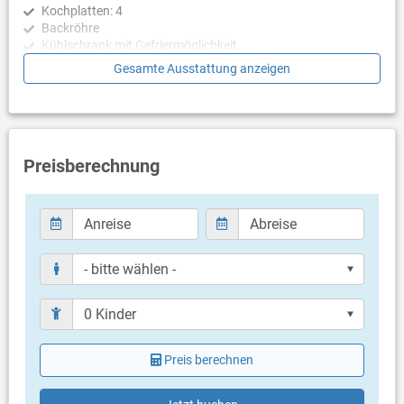
Kochplatten: 4
Backröhre
Kühlschrank mit Gefriermöglichkeit
Kaffeemaschine
Gesamte Ausstattung anzeigen
Wasserkocher
Mikrowelle
Toaster
Schlafzimmer
Preisberechnung
Schlafzimmer mit Doppelbett, Laminat
Badezimmer
Bad mit WC, Dusche
Balkon & Terrasse
eigener Balkon
Meerblick
Bestuhlung
Balkongröße: 10 m²
Preis berechnen
eigene Terrasse
Weitere Informationen