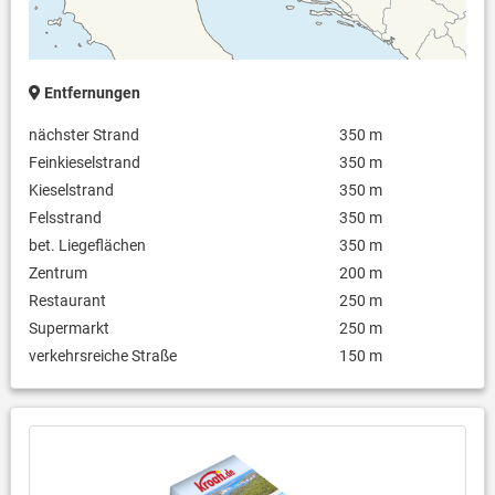
Entfernungen
nächster Strand
350 m
Feinkieselstrand
350 m
Kieselstrand
350 m
Felsstrand
350 m
bet. Liegeflächen
350 m
Zentrum
200 m
Restaurant
250 m
Supermarkt
250 m
verkehrsreiche Straße
150 m