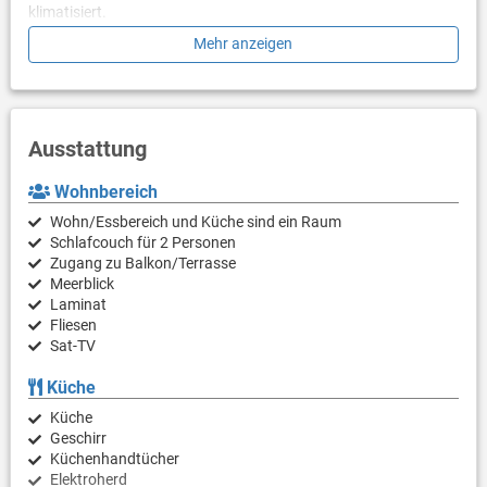
klimatisiert.
Mehr anzeigen
Vom Hauptwohnbereich aus gelangen Sie auf den Balkon mit
herrlichem Meerblick - perfekt, um an einem warmen
Sommermorgen ihr Frühstück zu genießen.
Ein privater Parkplatz steht zu Ihrer Verfügung. Haustiere sind
Ausstattung
erlaubt. Okrug ist mit 2670 Sonnenstunden pro Jahr eines der
attraktivsten Reiseziele in Kroatie
Wohnbereich
Wohn/Essbereich und Küche sind ein Raum
Schlafcouch für 2 Personen
Zugang zu Balkon/Terrasse
Meerblick
Laminat
Fliesen
Sat-TV
Küche
Küche
Geschirr
Küchenhandtücher
Elektroherd