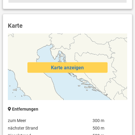
Klimaanlage im Preis inklusive
Bettwäsche vorhanden
Handtücher vorhanden
Fön
Waschmaschine in der Unterkunft
Karte
Internet per WLAN
Karte anzeigen
Entfernungen
zum Meer
300 m
nächster Strand
500 m