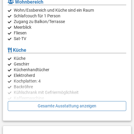
Wohnbereich
Wohn/Essbereich und Küche sind ein Raum
Schlafcouch für 1 Person
Zugang zu Balkon/Terrasse
Meerblick
Fliesen
Sat-TV
Küche
Küche
Geschirr
Küchenhandtücher
Elektroherd
Kochplatten: 4
Backröhre
Kühlschrank mit Gefriermöglichkeit
Kaffeemaschine
Wasserkocher
Gesamte Ausstattung anzeigen
Geschirrspülmaschine
Schlafzimmer
Schlafzimmer mit Doppelbett