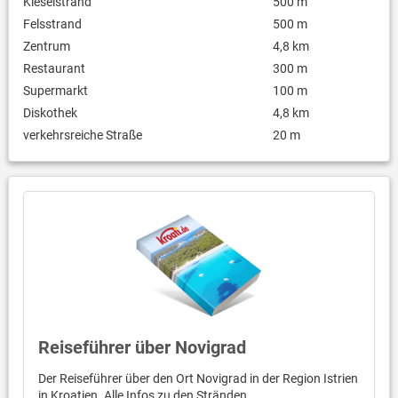
Kieselstrand
500 m
Felsstrand
500 m
Zentrum
4,8 km
Restaurant
300 m
Supermarkt
100 m
Diskothek
4,8 km
verkehrsreiche Straße
20 m
Reiseführer über Novigrad
Der Reiseführer über den Ort Novigrad in der Region Istrien
in Kroatien. Alle Infos zu den Stränden,