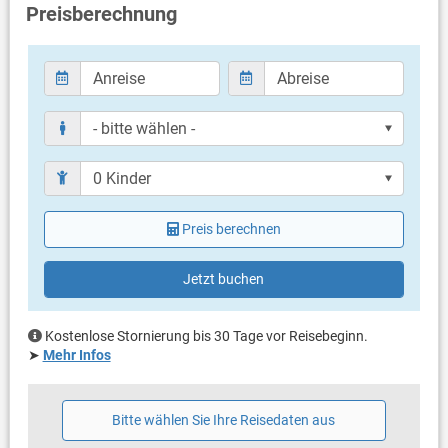
Schlafzimmer mit Doppelbett
Preisberechnung
Badezimmer
Bad mit WC, Dusche
Bad mit WC, Dusche
Nur separate Toilette (Gäste WC)
Balkon & Terrasse
eigener Balkon
Liegen
eigene Terrasse
Preis berechnen
überdacht
Bestuhlung
Liegen
Jetzt buchen
Terrassengröße: 15 m²
Weitere Informationen
Kostenlose Stornierung bis 30 Tage vor Reisebeginn.
Garten zur Benutzung
➤
Mehr Infos
Privater Parkplatz auf dem Grundstück
Swimmingpool
Haustier nicht erlaubt
Bitte wählen Sie Ihre Reisedaten aus
Heizung