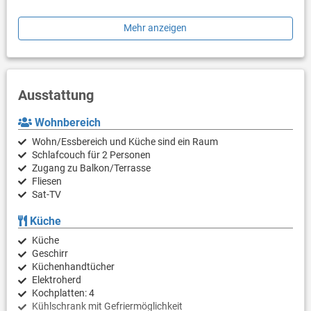
SAT-TV, Klimaanlage, WLAN, Bettwäsche und Handtücher sind
Mehr anzeigen
im Preis inbegriffen, Haustiere sind willkommen gegen Gebühr.
Ausstattung
Wohnbereich
Wohn/Essbereich und Küche sind ein Raum
Schlafcouch für 2 Personen
Zugang zu Balkon/Terrasse
Fliesen
Sat-TV
Küche
Küche
Geschirr
Küchenhandtücher
Elektroherd
Kochplatten: 4
Kühlschrank mit Gefriermöglichkeit