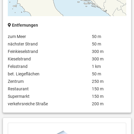
Entfernungen
zum Meer
50 m
nächster Strand
50 m
Feinkieselstrand
300 m
Kieselstrand
300 m
Felsstrand
1 km
bet. Liegeflächen
50 m
Zentrum
250 m
Restaurant
150 m
Supermarkt
150 m
verkehrsreiche Straße
200 m