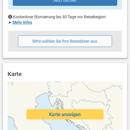
Jetzt buchen
Haustier)
Klimaanlage im Preis inklusive
Bettwäsche vorhanden
Kostenlose Stornierung bis 30 Tage vor Reisebeginn.
Handtücher vorhanden
➤
Mehr Infos
Internet per WLAN
Bitte wählen Sie Ihre Reisedaten aus
Karte
Karte anzeigen