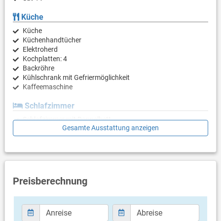
Küche
Küche
Küchenhandtücher
Elektroherd
Kochplatten: 4
Backröhre
Kühlschrank mit Gefriermöglichkeit
Kaffeemaschine
Schlafzimmer
Schlafzimmer mit Doppelbett
Gesamte Ausstattung anzeigen
Schlafzimmer mit 2 Einzelbetten
Badezimmer
Bad mit WC, Badewanne
Preisberechnung
Balkon & Terrasse
eigener Balkon
teilweise überdacht
Balkongröße: 4 m²