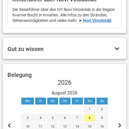
Der Reiseführer über den Ort Novi Vinodolski in der Region
Kvarner Bucht in Kroatien. Alle Infos zu den Stränden,
Sehenswürdigkeiten und vieles mehr. ➤
Novi Vinodolski
Gut zu wissen
Belegung
2026
August 2026
Mo
Di
Mi
Do
Fr
Sa
So
1
2
3
4
5
6
7
8
9
10
11
12
13
14
15
16