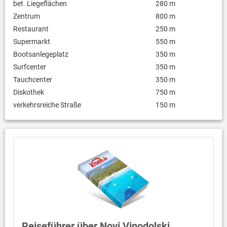
bet. Liegeflächen
280 m
Zentrum
800 m
Restaurant
250 m
Supermarkt
550 m
Bootsanlegeplatz
350 m
Surfcenter
350 m
Tauchcenter
350 m
Diskothek
750 m
verkehrsreiche Straße
150 m
Reiseführer über Novi Vinodolski