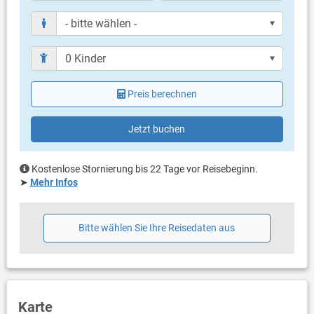
Weitere Informationen
Grill mitbringen möglich
Parkplatz beim Haus in ca. 5 Meter Entfernung
Haustier nicht erlaubt
Klimaanlage im Preis inklusive
für Allergiker geeignet
Preis berechnen
Bettwäsche vorhanden
Handtücher vorhanden
Waschmaschine in der Unterkunft
Jetzt buchen
Internet per WLAN
Kostenlose Stornierung bis 22 Tage vor Reisebeginn.
➤
Mehr Infos
Bitte wählen Sie Ihre Reisedaten aus
Karte