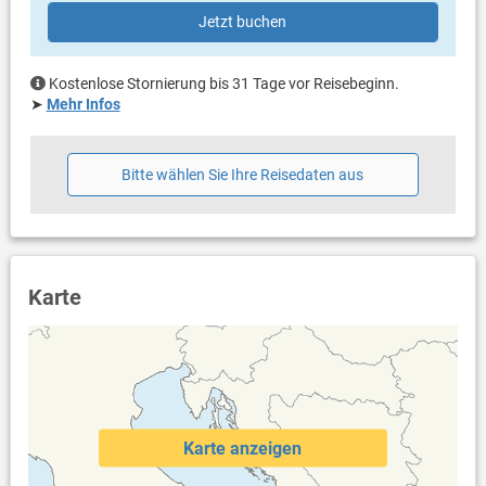
gemeinsame Terrasse
Jetzt buchen
Meerblick
einen Stock tiefer
Bestuhlung
Kostenlose Stornierung bis 31 Tage vor Reisebeginn.
Liegen
➤
Mehr Infos
Terrassengröße: 130 m²
Weitere Informationen
Bitte wählen Sie Ihre Reisedaten aus
Grill vorhanden
Privater Parkplatz auf dem Grundstück
Swimmingpool (40 m²)
Kinderbecken
Whirlpool
Sauna
Karte
Fitnessraum
Haustier erlaubt (gegen Gebühr: 25.00 € pro Tag / pro
Haustier)
Klimaanlage im Preis inklusive
Eigentümer lebt im gleichen Haus
Bettwäsche vorhanden
Handtücher vorhanden
Karte anzeigen
Fön
Waschmaschine beim Vermieter nach Rücksprache (gegen