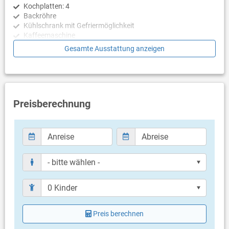
Kochplatten: 4
Backröhre
Kühlschrank mit Gefriermöglichkeit
Kaffeemaschine
Wasserkocher
Gesamte Ausstattung anzeigen
Toaster
Geschirrspülmaschine
Schlafzimmer
Schlafzimmer mit Doppelbett, Fliesen
Preisberechnung
Schlafzimmer mit Doppelbett, Zustellbett, Fliesen
Badezimmer
Bad mit WC, Dusche
Bad mit WC, Dusche
Balkon & Terrasse
eigener Balkon
überdacht
Meerblick
Preis berechnen
Bestuhlung
Balkongröße: 14 m²