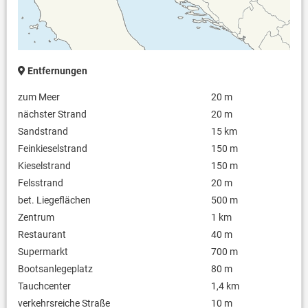
Gebühr: 8.00 € pro Waschgang)
Internet per WLAN
Safe
Aufgrund Ihrer Sicherheit ist das ganze Grundstück unter 24-
Stunden-Videoüberwachung.
Entfernungen
zum Meer
20 m
nächster Strand
20 m
Sandstrand
15 km
Feinkieselstrand
150 m
Kieselstrand
150 m
Felsstrand
20 m
bet. Liegeflächen
500 m
Zentrum
1 km
Restaurant
40 m
Supermarkt
700 m
Bootsanlegeplatz
80 m
Tauchcenter
1,4 km
verkehrsreiche Straße
10 m