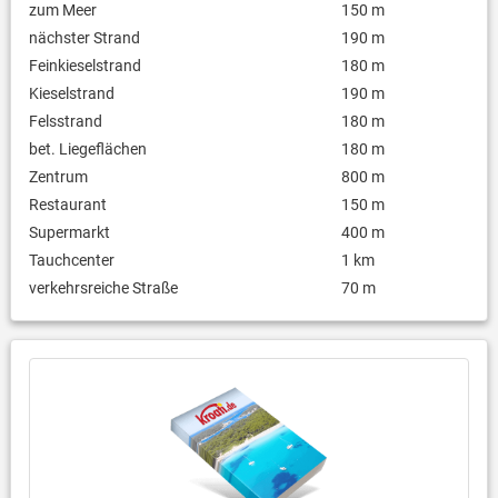
zum Meer
150 m
nächster Strand
190 m
Feinkieselstrand
180 m
Kieselstrand
190 m
Felsstrand
180 m
bet. Liegeflächen
180 m
Zentrum
800 m
Restaurant
150 m
Supermarkt
400 m
Tauchcenter
1 km
verkehrsreiche Straße
70 m