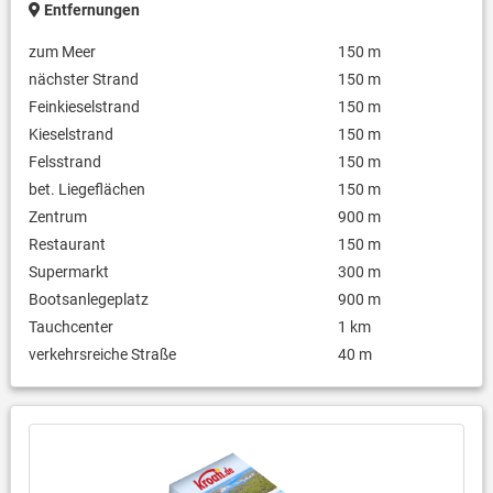
Entfernungen
zum Meer
150 m
nächster Strand
150 m
Feinkieselstrand
150 m
Kieselstrand
150 m
Felsstrand
150 m
bet. Liegeflächen
150 m
Zentrum
900 m
Restaurant
150 m
Supermarkt
300 m
Bootsanlegeplatz
900 m
Tauchcenter
1 km
verkehrsreiche Straße
40 m