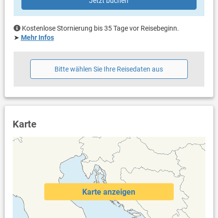
Jetzt buchen
Handtücher vorhanden
Fön
Waschmaschine in der Unterkunft
Kostenlose Stornierung bis 35 Tage vor Reisebeginn.
Internet per WLAN
➤
Mehr Infos
Bitte wählen Sie Ihre Reisedaten aus
Karte
Karte anzeigen