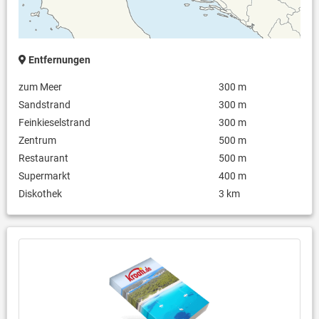
Entfernungen
zum Meer
300 m
Sandstrand
300 m
Feinkieselstrand
300 m
Zentrum
500 m
Restaurant
500 m
Supermarkt
400 m
Diskothek
3 km