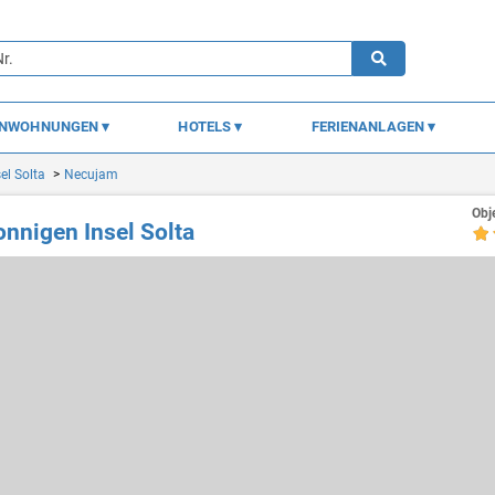
ENWOHNUNGEN
HOTELS
FERIENANLAGEN
sel Solta
Necujam
Obj
onnigen Insel Solta