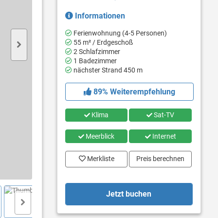
Informationen
Ferienwohnung (4-5 Personen)
55 m² / Erdgeschoß
2 Schlafzimmer
1 Badezimmer
nächster Strand 450 m
89% Weiterempfehlung
Klima
Sat-TV
Meerblick
Internet
Merkliste
Preis berechnen
Jetzt buchen