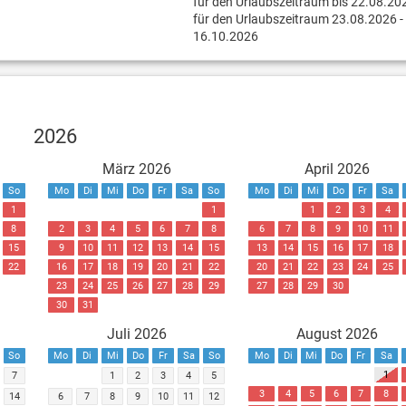
für den Urlaubszeitraum bis 22.08.20
für den Urlaubszeitraum 23.08.2026 -
16.10.2026
2026
März 2026
April 2026
So
Mo
Di
Mi
Do
Fr
Sa
So
Mo
Di
Mi
Do
Fr
Sa
1
1
1
2
3
4
8
2
3
4
5
6
7
8
6
7
8
9
10
11
15
9
10
11
12
13
14
15
13
14
15
16
17
18
22
16
17
18
19
20
21
22
20
21
22
23
24
25
23
24
25
26
27
28
29
27
28
29
30
30
31
Juli 2026
August 2026
So
Mo
Di
Mi
Do
Fr
Sa
So
Mo
Di
Mi
Do
Fr
Sa
1
7
1
2
3
4
5
3
4
5
6
7
8
14
6
7
8
9
10
11
12