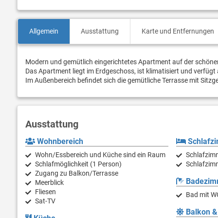
Allgemein
Ausstattung
Karte und Entfernungen
Modern und gemütlich eingerichtetes Apartment auf der schönen 
Das Apartment liegt im Erdgeschoss, ist klimatisiert und verfüg
Im Außenbereich befindet sich die gemütliche Terrasse mit Sitzg
Ausstattung
Wohnbereich
Schlafz
Wohn/Essbereich und Küche sind ein Raum
Schlafzim
Schlafmöglichkeit (1 Person)
Schlafzimm
Zugang zu Balkon/Terrasse
Badezim
Meerblick
Fliesen
Bad mit W
Sat-TV
Balkon &