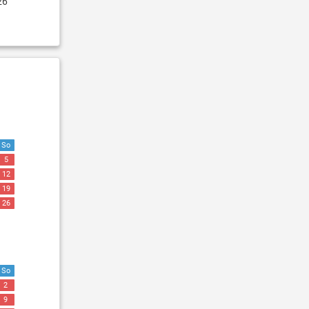
26
So
5
12
19
26
So
2
9