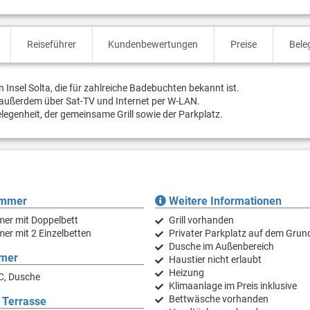
Reiseführer
Kundenbewertungen
Preise
Bele
Insel Solta, die für zahlreiche Badebuchten bekannt ist.
t außerdem über Sat-TV und Internet per W-LAN.
elegenheit, der gemeinsame Grill sowie der Parkplatz.
immer
Weitere Informationen
mer mit Doppelbett
Grill vorhanden
er mit 2 Einzelbetten
Privater Parkplatz auf dem Grun
Dusche im Außenbereich
mer
Haustier nicht erlaubt
Heizung
C, Dusche
Klimaanlage im Preis inklusive
Bettwäsche vorhanden
 Terrasse