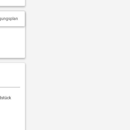
gungsplan
dstück