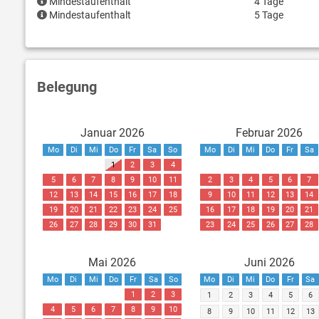
Mindestaufenthalt
4 Tage
Mindestaufenthalt
5 Tage
Belegung
Januar 2026
Februar 2026
Mo
Di
Mi
Do
Fr
Sa
So
Mo
Di
Mi
Do
Fr
Sa
1
2
3
4
5
6
7
8
9
10
11
2
3
4
5
6
7
12
13
14
15
16
17
18
9
10
11
12
13
14
19
20
21
22
23
24
25
16
17
18
19
20
21
26
27
28
29
30
31
23
24
25
26
27
28
Mai 2026
Juni 2026
Mo
Di
Mi
Do
Fr
Sa
So
Mo
Di
Mi
Do
Fr
Sa
1
2
3
1
2
3
4
5
6
4
5
6
7
8
9
10
8
9
10
11
12
13