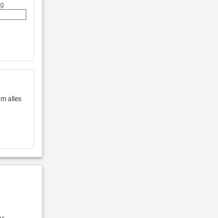
ng
um alles