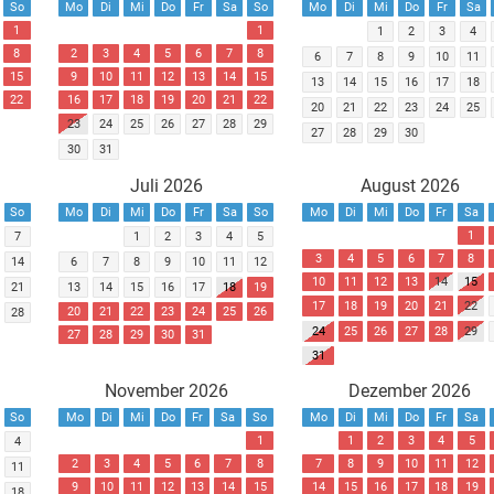
So
Mo
Di
Mi
Do
Fr
Sa
So
Mo
Di
Mi
Do
Fr
Sa
1
1
1
2
3
4
8
2
3
4
5
6
7
8
6
7
8
9
10
11
15
9
10
11
12
13
14
15
13
14
15
16
17
18
22
16
17
18
19
20
21
22
20
21
22
23
24
25
23
24
25
26
27
28
29
27
28
29
30
30
31
Juli 2026
August 2026
So
Mo
Di
Mi
Do
Fr
Sa
So
Mo
Di
Mi
Do
Fr
Sa
1
7
1
2
3
4
5
3
4
5
6
7
8
14
6
7
8
9
10
11
12
10
11
12
13
14
15
21
13
14
15
16
17
18
19
17
18
19
20
21
22
20
21
22
23
24
25
26
28
24
25
26
27
28
29
27
28
29
30
31
31
November 2026
Dezember 2026
So
Mo
Di
Mi
Do
Fr
Sa
So
Mo
Di
Mi
Do
Fr
Sa
1
1
2
3
4
5
4
2
3
4
5
6
7
8
7
8
9
10
11
12
11
9
10
11
12
13
14
15
14
15
16
17
18
19
18