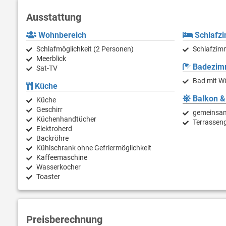
Ausstattung
Wohnbereich
Schlafz
Schlafmöglichkeit (2 Personen)
Schlafzim
Meerblick
Badezim
Sat-TV
Bad mit W
Küche
Balkon &
Küche
Geschirr
gemeinsam
Küchenhandtücher
Terrassen
Elektroherd
Backröhre
Kühlschrank ohne Gefriermöglichkeit
Kaffeemaschine
Wasserkocher
Toaster
Preisberechnung