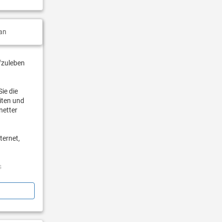
an
fzuleben
ie die
iten und
netter
ternet,
s