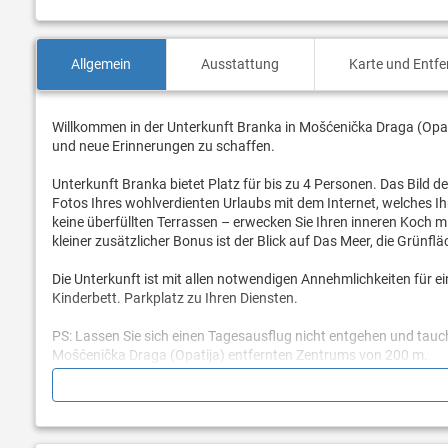
Allgemein
Ausstattung
Karte und Entf
Willkommen in der Unterkunft Branka in Mošćenička Draga (Opati
und neue Erinnerungen zu schaffen.
Unterkunft Branka bietet Platz für bis zu 4 Personen. Das Bild d
Fotos Ihres wohlverdienten Urlaubs mit dem Internet, welches 
keine überfüllten Terrassen – erwecken Sie Ihren inneren Koch mi
kleiner zusätzlicher Bonus ist der Blick auf Das Meer, die Grünfl
Die Unterkunft ist mit allen notwendigen Annehmlichkeiten für e
Kinderbett. Parkplatz zu Ihren Diensten.
PS: Lassen Sie sich einen Tagesausflug nicht entgehen und tauche
Mošćenička Draga (Opatija) entfernten Zentrums von 200 m.
Sind Sie bereit, Ihren Traumurlaub Wirklichkeit werden zu lasse