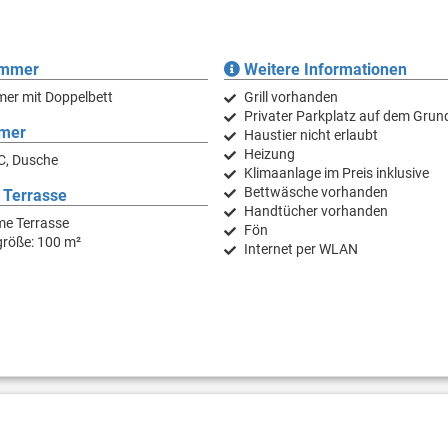
immer
Weitere Informationen
mer mit Doppelbett
Grill vorhanden
Privater Parkplatz auf dem Grun
mer
Haustier nicht erlaubt
Heizung
C, Dusche
Klimaanlage im Preis inklusive
Bettwäsche vorhanden
 Terrasse
Handtücher vorhanden
e Terrasse
Fön
größe: 100 m²
Internet per WLAN