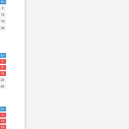
So
5
12
19
26
So
2
9
16
23
30
So
6
13
20