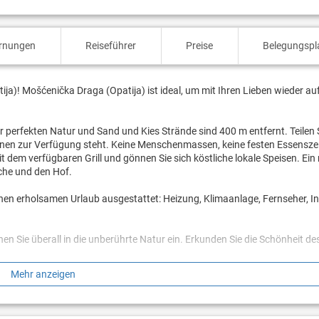
ernungen
Reiseführer
Preise
Belegungspl
ja)! Mošćenička Draga (Opatija) ist ideal, um mit Ihren Lieben wieder au
er perfekten Natur und Sand und Kies Strände sind 400 m entfernt. Teilen S
Ihnen zur Verfügung steht. Keine Menschenmassen, keine festen Essensze
t dem verfügbaren Grill und gönnen Sie sich köstliche lokale Speisen. Ein 
äche und den Hof.
inen erholsamen Urlaub ausgestattet: Heizung, Klimaanlage, Fernseher, In
n Sie überall in die unberührte Natur ein. Erkunden Sie die Schönheit de
Mehr anzeigen
n? Buchen Sie Unterkunft Branka, solange noch verfügbar.