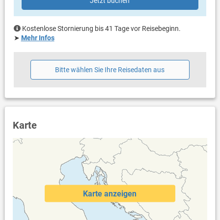
Jetzt buchen
Eigentümer lebt im gleichen Haus
für Allergiker geeignet
Bettwäsche vorhanden
Kostenlose Stornierung bis 41 Tage vor Reisebeginn.
Handtücher vorhanden
➤
Mehr Infos
Internet per WLAN
Beim Balkon handelt es sich um eine Loggia mit direktem
Meerblick
Bitte wählen Sie Ihre Reisedaten aus
Karte
Karte anzeigen