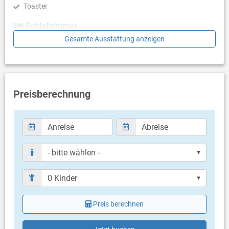
Toaster
Schlafzimmer
Gesamte Ausstattung anzeigen
Schlafzimmer mit Doppelbett, Zustellbett, Meerblick, Laminat
Badezimmer
Bad mit WC, Dusche
Preisberechnung
Balkon & Terrasse
eigener Balkon
überdacht
Meerblick
Bestuhlung
Balkongröße: 7 m²
Weitere Informationen
Grill vorhanden
Öffentlicher Parkplatz auf sonstigen Parkflächen in ca. 200
Meter Entfernung (kostenlos)
Preis berechnen
Parkplatz in ca. 200 Meter Entfernung
Haustier nicht erlaubt
Klimaanlage im Preis inklusive