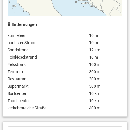
Entfernungen
zum Meer
10 m
nächster Strand
10 m
Sandstrand
12 km
Feinkieselstrand
10 m
Felsstrand
100 m
Zentrum
300 m
Restaurant
300 m
Supermarkt
500 m
Surfcenter
10 km
Tauchcenter
10 km
verkehrsreiche Straße
400 m