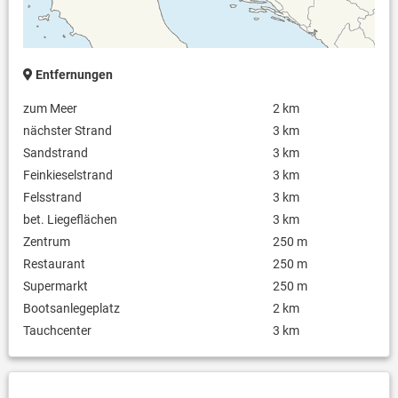
Entfernungen
zum Meer
2 km
nächster Strand
3 km
Sandstrand
3 km
Feinkieselstrand
3 km
Felsstrand
3 km
bet. Liegeflächen
3 km
Zentrum
250 m
Restaurant
250 m
Supermarkt
250 m
Bootsanlegeplatz
2 km
Tauchcenter
3 km