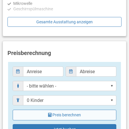
Mikrowelle
Geschirrspülmaschine
Schlafzimmer
Gesamte Ausstattung anzeigen
Schlafzimmer mit Doppelbett, Laminat
Badezimmer
Bad mit WC, Dusche
Preisberechnung
Balkon & Terrasse
eigene Terrasse
einen Stock tiefer
Bestuhlung
Terrassengröße: 12 m²
Weitere Informationen
Garten zur Benutzung
Grill vorhanden
Privater Parkplatz auf dem Grundstück
Preis berechnen
Haustier nicht erlaubt
Klimaanlage im Preis inklusive
Eigentümer lebt im gleichen Haus