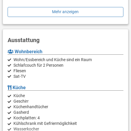
Die Gäste können einige der beliebten Strände in der Nähe
Mehr anzeigen
(Glavotok, Vela Jana) oder kleine Strände besuchen.
Ausstattung
Wohnbereich
Wohn/Essbereich und Küche sind ein Raum
Schlafcouch für 2 Personen
Fliesen
Sat-TV
Küche
Küche
Geschirr
Küchenhandtücher
Gasherd
Kochplatten: 4
Kühlschrank mit Gefriermöglichkeit
Wasserkocher