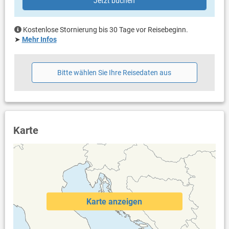
Jetzt buchen
Bettwäsche vorhanden
Handtücher vorhanden
Waschmaschine beim Vermieter nach Rücksprache (gegen
Kostenlose Stornierung bis 30 Tage vor Reisebeginn.
Gebühr: 10.00 € pro Waschgang)
➤
Mehr Infos
Internet per WLAN
Bitte wählen Sie Ihre Reisedaten aus
Karte
Karte anzeigen