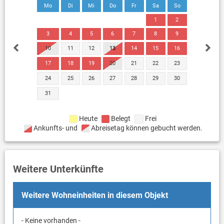
Mo
Di
Mi
Do
Fr
Sa
So
1
2
3
4
5
6
7
8
9
10
11
12
13
14
15
16
17
18
19
20
21
22
23
24
25
26
27
28
29
30
31
Heute
Belegt
Frei
Ankunfts- und
Abreisetag können gebucht werden.
Weitere Unterkünfte
Weitere Wohneinheiten in diesem Objekt
- Keine vorhanden -