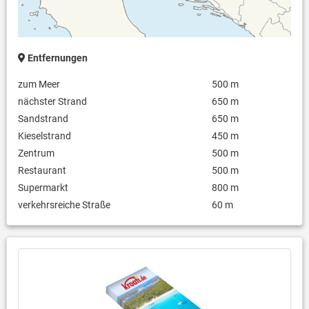
Entfernungen
zum Meer
500 m
nächster Strand
650 m
Sandstrand
650 m
Kieselstrand
450 m
Zentrum
500 m
Restaurant
500 m
Supermarkt
800 m
verkehrsreiche Straße
60 m