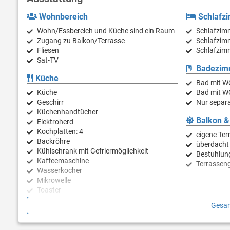
Wohnbereich
Schlafz
Wohn/Essbereich und Küche sind ein Raum
Schlafzim
Zugang zu Balkon/Terrasse
Schlafzim
Fliesen
Schlafzimm
Sat-TV
Badezim
Küche
Bad mit W
Küche
Bad mit W
Geschirr
Nur separa
Küchenhandtücher
Balkon &
Elektroherd
Kochplatten: 4
eigene Ter
Backröhre
überdacht
Kühlschrank mit Gefriermöglichkeit
Bestuhlun
Kaffeemaschine
Terrassen
Wasserkocher
Mikrowelle
Toaster
Geschirrspülmaschine
Gesam