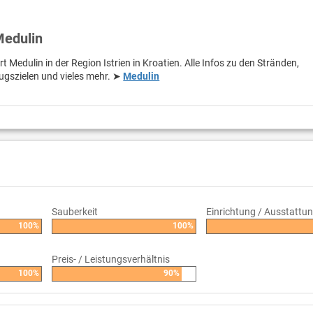
Medulin
t Medulin in der Region Istrien in Kroatien. Alle Infos zu den Stränden,
ugszielen und vieles mehr. ➤
Medulin
Sauberkeit
Einrichtung / Ausstattu
100%
100%
Preis- / Leistungsverhältnis
100%
90%