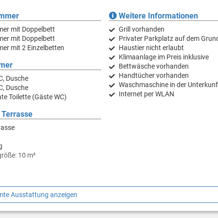
immer
Weitere Informationen
mer mit Doppelbett
Grill vorhanden
mer mit Doppelbett
Privater Parkplatz auf dem Grun
er mit 2 Einzelbetten
Haustier nicht erlaubt
Klimaanlage im Preis inklusive
mer
Bettwäsche vorhanden
Handtücher vorhanden
C, Dusche
Waschmaschine in der Unterkunf
C, Dusche
Internet per WLAN
te Toilette (Gäste WC)
 Terrasse
rasse
g
größe: 10 m²
te Ausstattung anzeigen