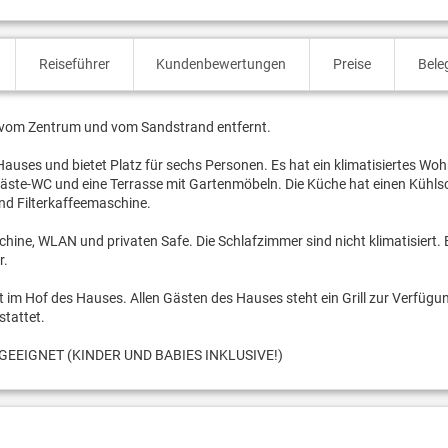
Reiseführer
Kundenbewertungen
Preise
Bele
m vom Zentrum und vom Sandstrand entfernt.
uses und bietet Platz für sechs Personen. Es hat ein klimatisiertes Wo
Gäste-WC und eine Terrasse mit Gartenmöbeln. Die Küche hat einen Kühls
und Filterkaffeemaschine.
ne, WLAN und privaten Safe. Die Schlafzimmer sind nicht klimatisiert. 
r.
t im Hof des Hauses. Allen Gästen des Hauses steht ein Grill zur Verfügu
stattet.
EEIGNET (KINDER UND BABIES INKLUSIVE!)