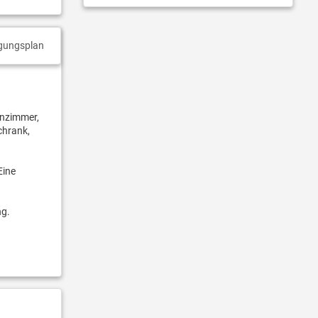
gungsplan
hnzimmer,
chrank,
Eine
ng.