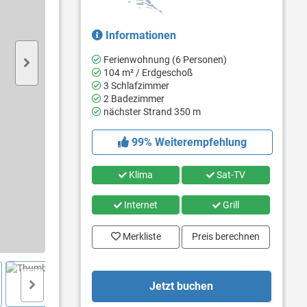
Informationen
Ferienwohnung (6 Personen)
104 m² / Erdgeschoß
3 Schlafzimmer
2 Badezimmer
nächster Strand 350 m
99% Weiterempfehlung
Klima
Sat-TV
Internet
Grill
Merkliste
Preis berechnen
Jetzt buchen