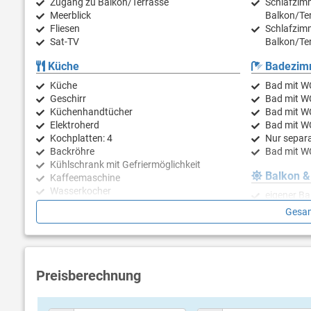
Zugang zu Balkon/Terrasse
Schlafzimm
Meerblick
Balkon/Ter
Fliesen
Schlafzimm
Sat-TV
Balkon/Ter
Küche
Badezim
Küche
Bad mit W
Geschirr
Bad mit W
Küchenhandtücher
Bad mit W
Elektroherd
Bad mit W
Kochplatten: 4
Nur separa
Backröhre
Bad mit W
Kühlschrank mit Gefriermöglichkeit
Balkon &
Kaffeemaschine
Wasserkocher
eigener Ba
Toaster
Balkongrö
Gesam
Geschirrspülmaschine
Preisberechnung