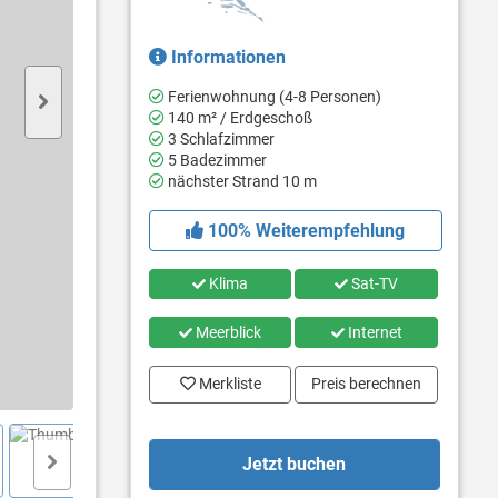
Informationen
Ferienwohnung (4-8 Personen)
140 m² / Erdgeschoß
3 Schlafzimmer
5 Badezimmer
nächster Strand 10 m
100% Weiterempfehlung
Klima
Sat-TV
Meerblick
Internet
Merkliste
Preis berechnen
Jetzt buchen