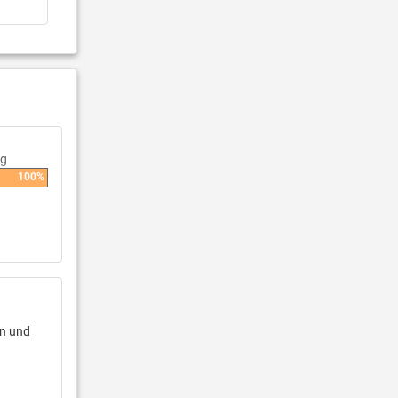
ng
100%
en und