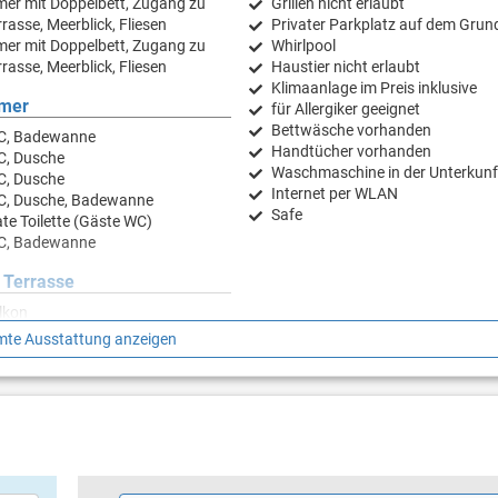
er mit Doppelbett, Zugang zu
Grillen nicht erlaubt
rasse, Meerblick, Fliesen
Privater Parkplatz auf dem Grun
er mit Doppelbett, Zugang zu
Whirlpool
rasse, Meerblick, Fliesen
Haustier nicht erlaubt
Klimaanlage im Preis inklusive
mer
für Allergiker geeignet
Bettwäsche vorhanden
C, Badewanne
Handtücher vorhanden
C, Dusche
Waschmaschine in der Unterkunf
C, Dusche
Internet per WLAN
C, Dusche, Badewanne
Safe
te Toilette (Gäste WC)
C, Badewanne
 Terrasse
lkon
ße: 30 m²
te Ausstattung anzeigen