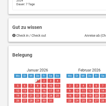
2024
Dauer: 7 Tage
Gut zu wissen
Check in / Check out
Anreise ab (Ch
Belegung
Januar 2026
Februar 2026
Mo
Di
Mi
Do
Fr
Sa
So
Mo
Di
Mi
Do
Fr
Sa
1
2
3
4
5
6
7
8
9
10
11
2
3
4
5
6
7
12
13
14
15
16
17
18
9
10
11
12
13
14
19
20
21
22
23
24
25
16
17
18
19
20
21
26
27
28
29
30
31
23
24
25
26
27
28