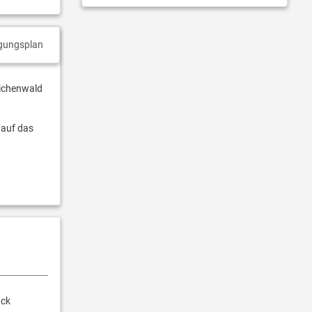
gungsplan
Eichenwald
 auf das
ück