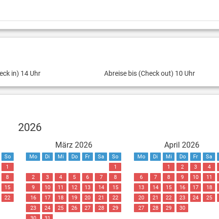
eck in) 14 Uhr
Abreise bis (Check out) 10 Uhr
2026
März 2026
April 2026
So
Mo
Di
Mi
Do
Fr
Sa
So
Mo
Di
Mi
Do
Fr
Sa
1
1
1
2
3
4
8
2
3
4
5
6
7
8
6
7
8
9
10
11
15
9
10
11
12
13
14
15
13
14
15
16
17
18
22
16
17
18
19
20
21
22
20
21
22
23
24
25
23
24
25
26
27
28
29
27
28
29
30
30
31