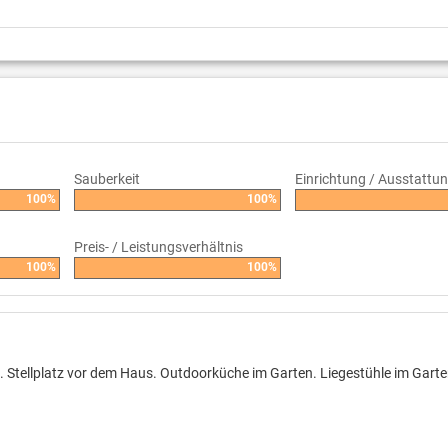
Sauberkeit
Einrichtung / Ausstattu
100%
100%
Preis- / Leistungsverhältnis
100%
100%
p. Stellplatz vor dem Haus. Outdoorküche im Garten. Liegestühle im Gart