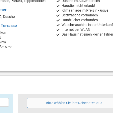
rasse, Parkett, Teppichboden
Dusche im Außenbereich
Haustier nicht erlaubt
mer
Klimaanlage im Preis inklusive
Bettwäsche vorhanden
C, Dusche
Handtücher vorhanden
Waschmaschine in der Unterkunf
 Terrasse
Internet per WLAN
lkon
Das Haus hat einen kleinen Fitn
g
hirm
ße: 6 m²
Bitte wählen Sie Ihre Reisedaten aus