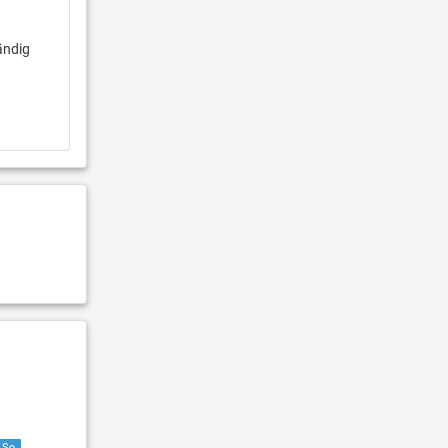
ändig
So