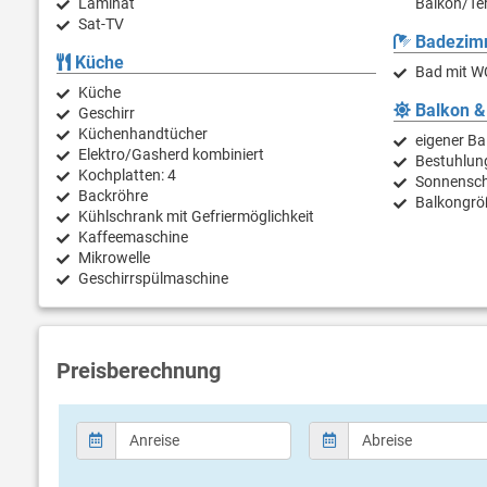
Laminat
Balkon/Ter
Sat-TV
Badezim
Küche
Bad mit W
Küche
Balkon &
Geschirr
Küchenhandtücher
eigener Ba
Elektro/Gasherd kombiniert
Bestuhlun
Kochplatten: 4
Sonnensc
Backröhre
Balkongrö
Kühlschrank mit Gefriermöglichkeit
Kaffeemaschine
Mikrowelle
Geschirrspülmaschine
Preisberechnung