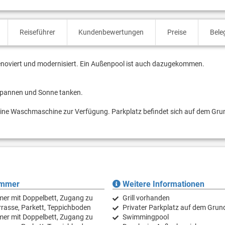
Reiseführer
Kundenbewertungen
Preise
Bele
enoviert und modernisiert. Ein Außenpool ist auch dazugekommen.
spannen und Sonne tanken.
 eine Waschmaschine zur Verfügung. Parkplatz befindet sich auf dem Gru
immer
Weitere Informationen
er mit Doppelbett, Zugang zu
Grill vorhanden
rasse, Parkett, Teppichboden
Privater Parkplatz auf dem Grun
er mit Doppelbett, Zugang zu
Swimmingpool