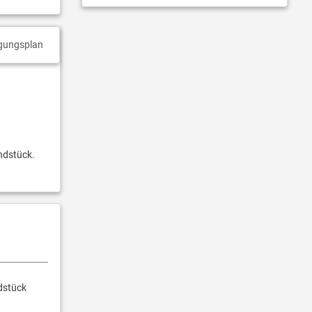
gungsplan
ndstück.
dstück