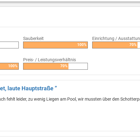
Sauberkeit
Einrichtung / Ausstattu
100%
70%
Preis- / Leistungsverhältnis
100%
70%
et, laute Hauptstraße ”
ch fehlt leider, zu wenig Liegen am Pool, wir mussten über den Schotterp