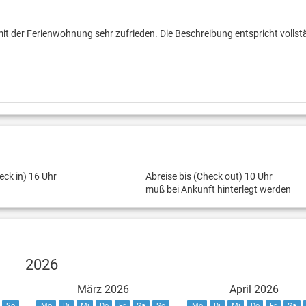
mit der Ferienwohnung sehr zufrieden. Die Beschreibung entspricht vollst
eck in) 16 Uhr
Abreise bis (Check out) 10 Uhr
muß bei Ankunft hinterlegt werden
2026
März 2026
April 2026
So
Mo
Di
Mi
Do
Fr
Sa
So
Mo
Di
Mi
Do
Fr
Sa