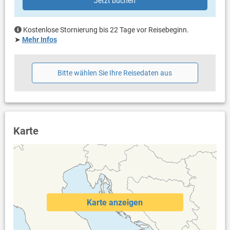
Jetzt buchen
Eigentümer lebt im gleichen Haus
Bettwäsche vorhanden
Handtücher vorhanden
Kostenlose Stornierung bis 22 Tage vor Reisebeginn.
Waschmaschine beim Vermieter nach Rücksprache
➤
Mehr Infos
Internet per WLAN
Bitte wählen Sie Ihre Reisedaten aus
Karte
Karte anzeigen