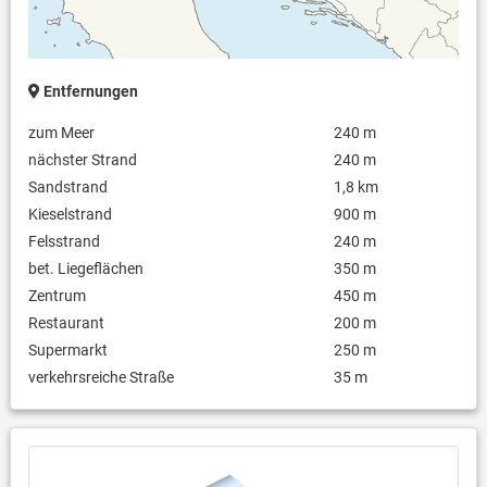
Entfernungen
zum Meer
240 m
nächster Strand
240 m
Sandstrand
1,8 km
Kieselstrand
900 m
Felsstrand
240 m
bet. Liegeflächen
350 m
Zentrum
450 m
Restaurant
200 m
Supermarkt
250 m
verkehrsreiche Straße
35 m