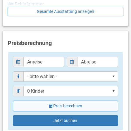
Schlafzimmer
Gesamte Ausstattung anzeigen
Schlafzimmer mit Doppelbett, Laminat
Badezimmer
Bad mit WC, Dusche
Preisberechnung
Balkon & Terrasse
eigener Balkon
überdacht
Bestuhlung
eigene Terrasse
Weitere Informationen
Grillen nicht erlaubt
Parkplatz beim Haus in ca. 10 Meter Entfernung
Haustier nicht erlaubt
Heizung
Preis berechnen
Klimaanlage im Preis inklusive
Eigentümer lebt im gleichen Haus
Bettwäsche vorhanden
Jetzt buchen
Handtücher vorhanden