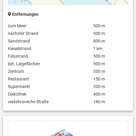
Entfernungen
zum Meer
500 m
nächster Strand
500 m
Sandstrand
800 m
Kieselstrand
1 km
Felsstrand
500 m
bet. Liegeflächen
500 m
Zentrum
350 m
Restaurant
150 m
Supermarkt
200 m
Diskothek
400 m
verkehrsreiche Straße
180 m