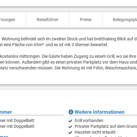
ernungen
Reiseführer
Preise
Belegungspl
ohnung befindet sich im zweiten Stock und hat bretthaking Blick auf d
t eine Fläche von 65m² und es ist mit 3 Sternen bewertet.
' kostenlos mitbringen. Die Gäste haben Zugang zu einem Grill, wo sie ihre
eren können. Außerdem gibt es einen privaten Parkplatz vor dem Haus und
rkplatz verschwenden müssen. Die Wohnung ist mit Föhn, Waschmaschine,
immer
Weitere Informationen
mer mit Doppelbett
Grill vorhanden
mer mit Doppelbett
Privater Parkplatz auf dem Grun
Haustier nicht erlaubt