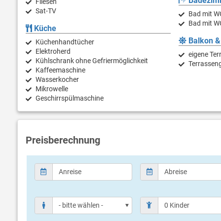
Badezim
Fliesen
Sat-TV
Bad mit W
Bad mit W
Küche
Balkon &
Küchenhandtücher
Elektroherd
eigene Ter
Kühlschrank ohne Gefriermöglichkeit
Terrassen
Kaffeemaschine
Wasserkocher
Mikrowelle
Geschirrspülmaschine
Preisberechnung