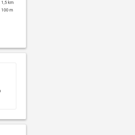
1,5 km
100 m
n