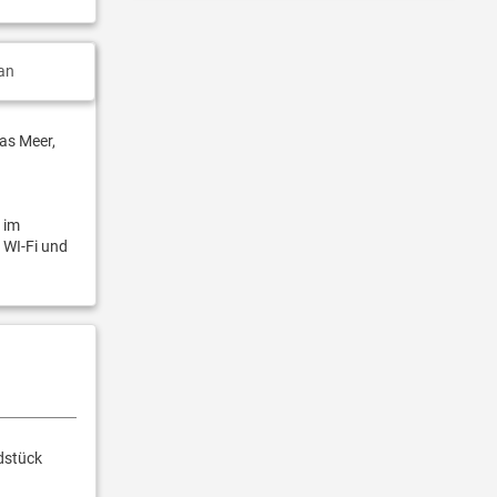
an
as Meer,
 im
 WI-Fi und
dstück