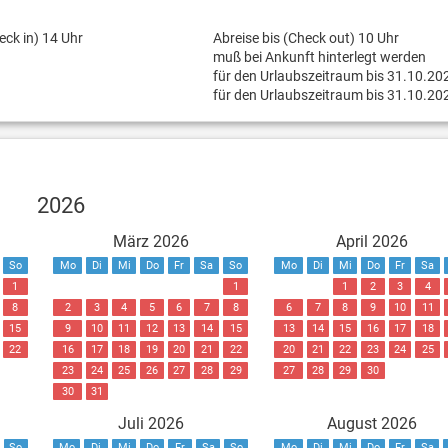
eck in) 14 Uhr
Abreise bis (Check out) 10 Uhr
muß bei Ankunft hinterlegt werden
für den Urlaubszeitraum bis 31.10.20
für den Urlaubszeitraum bis 31.10.20
2026
März 2026
April 2026
So
Mo
Di
Mi
Do
Fr
Sa
So
Mo
Di
Mi
Do
Fr
Sa
1
1
1
2
3
4
8
2
3
4
5
6
7
8
6
7
8
9
10
11
15
9
10
11
12
13
14
15
13
14
15
16
17
18
22
16
17
18
19
20
21
22
20
21
22
23
24
25
23
24
25
26
27
28
29
27
28
29
30
30
31
Juli 2026
August 2026
So
Mo
Di
Mi
Do
Fr
Sa
So
Mo
Di
Mi
Do
Fr
Sa