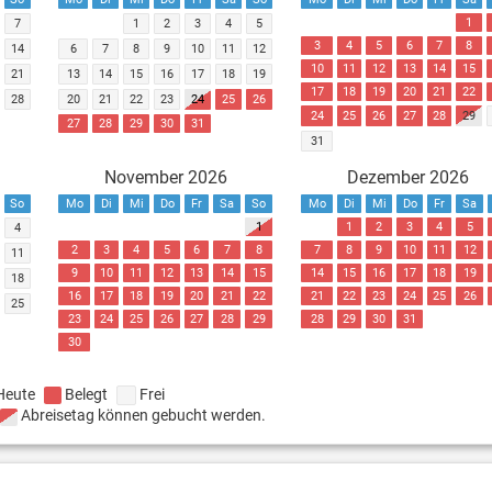
1
7
1
2
3
4
5
3
4
5
6
7
8
14
6
7
8
9
10
11
12
10
11
12
13
14
15
21
13
14
15
16
17
18
19
17
18
19
20
21
22
28
20
21
22
23
24
25
26
24
25
26
27
28
29
27
28
29
30
31
31
November 2026
Dezember 2026
So
Mo
Di
Mi
Do
Fr
Sa
So
Mo
Di
Mi
Do
Fr
Sa
1
1
2
3
4
5
4
2
3
4
5
6
7
8
7
8
9
10
11
12
11
9
10
11
12
13
14
15
14
15
16
17
18
19
18
16
17
18
19
20
21
22
21
22
23
24
25
26
25
23
24
25
26
27
28
29
28
29
30
31
30
Heute
Belegt
Frei
Abreisetag können gebucht werden.