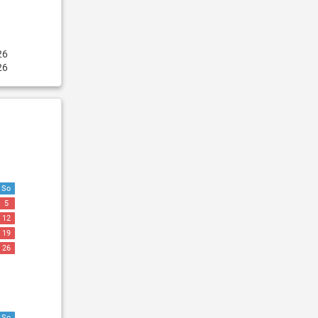
26
26
So
5
12
19
26
So