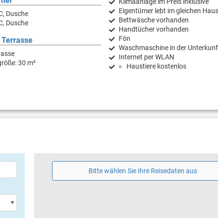
mer
Klimaanlage im Preis inklusive
Eigentümer lebt im gleichen Hau
C, Dusche
Bettwäsche vorhanden
C, Dusche
Handtücher vorhanden
Fön
 Terrasse
Waschmaschine in der Unterkunf
rasse
Internet per WLAN
größe: 30 m²
Haustiere kostenlos
Bitte wählen Sie Ihre Reisedaten aus