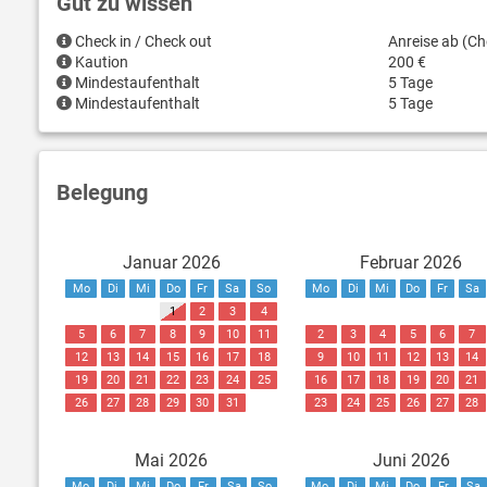
Gut zu wissen
Check in / Check out
Anreise ab (Ch
Kaution
200 €
Mindestaufenthalt
5 Tage
Mindestaufenthalt
5 Tage
Belegung
Januar 2026
Februar 2026
Mo
Di
Mi
Do
Fr
Sa
So
Mo
Di
Mi
Do
Fr
Sa
1
2
3
4
5
6
7
8
9
10
11
2
3
4
5
6
7
12
13
14
15
16
17
18
9
10
11
12
13
14
19
20
21
22
23
24
25
16
17
18
19
20
21
26
27
28
29
30
31
23
24
25
26
27
28
Mai 2026
Juni 2026
Mo
Di
Mi
Do
Fr
Sa
So
Mo
Di
Mi
Do
Fr
Sa