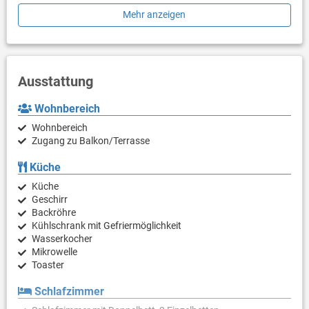
Erfrischung, während der Garten mit Grillmöglichkeit gesellige
Mehr anzeigen
Abende unter freiem Himmel ermöglicht. Dank Klimaanlage,
Waschmaschine und WLAN-Internet ist die Unterkunft bestens
für längere Aufenthalte gerüstet. Auch Vierbeiner sind in diesem
Domizil herzlich willkommen.
Ausstattung
Wohnbereich
Wohnbereich
Zugang zu Balkon/Terrasse
Küche
Küche
Geschirr
Backröhre
Kühlschrank mit Gefriermöglichkeit
Wasserkocher
Mikrowelle
Toaster
Schlafzimmer