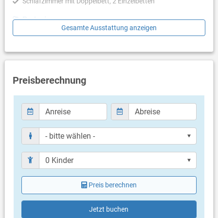
Schlafzimmer mit Doppelbett, 2 Einzelbetten
Badezimmer
Gesamte Ausstattung anzeigen
Bad mit WC, Dusche
Weitere Informationen
Garten zur Benutzung
Grill vorhanden
Preisberechnung
Privater Parkplatz auf dem Grundstück
Swimmingpool
Haustier erlaubt (gegen Gebühr: 10.00 € pro Tag / pro
Haustier)
Heizung
Klimaanlage im Preis inklusive
Bettwäsche vorhanden
Handtücher vorhanden
Fön
Waschmaschine in der Unterkunft
Internet per WLAN
Preis berechnen
Jetzt buchen