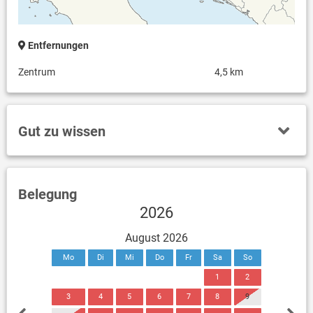
Entfernungen
Zentrum
4,5 km
Gut zu wissen
Belegung
2026
August 2026
Mo
Di
Mi
Do
Fr
Sa
So
1
2
3
4
5
6
7
8
9