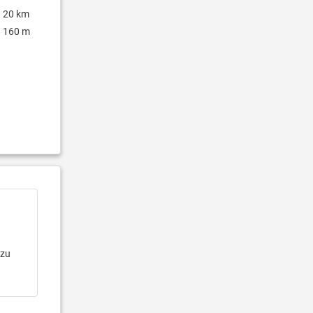
20 km
160 m
 zu