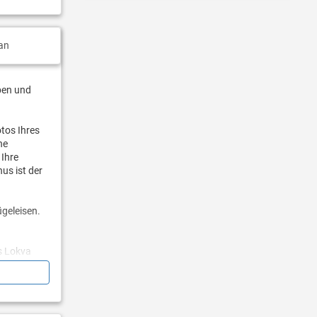
an
ben und
otos Ihres
ne
 Ihre
us ist der
ügeleisen.
es Lokva