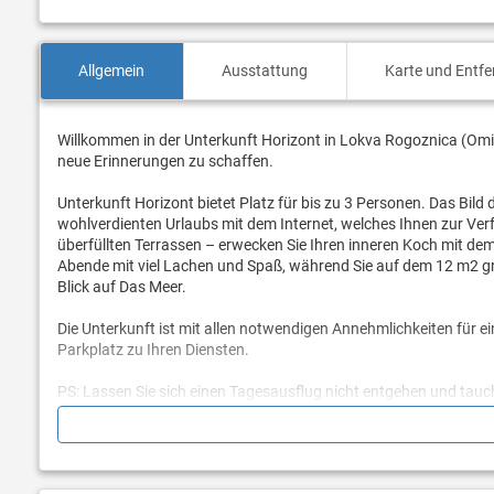
Allgemein
Ausstattung
Karte und Entf
Willkommen in der Unterkunft Horizont in Lokva Rogoznica (Omiš
neue Erinnerungen zu schaffen.
Unterkunft Horizont bietet Platz für bis zu 3 Personen. Das Bild 
wohlverdienten Urlaubs mit dem Internet, welches Ihnen zur Ve
überfüllten Terrassen – erwecken Sie Ihren inneren Koch mit dem v
Abende mit viel Lachen und Spaß, während Sie auf dem 12 m2 groß
Blick auf Das Meer.
Die Unterkunft ist mit allen notwendigen Annehmlichkeiten für e
Parkplatz zu Ihren Diensten.
PS: Lassen Sie sich einen Tagesausflug nicht entgehen und tauch
Rogoznica (Omiš) entfernten Zentrums von 300 m.
Sind Sie bereit, Ihren Traumurlaub Wirklichkeit werden zu lasse