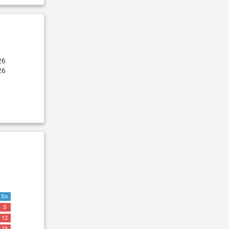
26
26
So
5
12
19