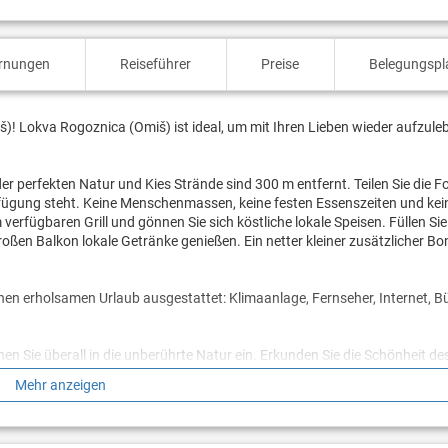
ernungen
Reiseführer
Preise
Belegungspl
)! Lokva Rogoznica (Omiš) ist ideal, um mit Ihren Lieben wieder aufzule
der perfekten Natur und Kies Strände sind 300 m entfernt. Teilen Sie die F
rfügung steht. Keine Menschenmassen, keine festen Essenszeiten und kei
erfügbaren Grill und gönnen Sie sich köstliche lokale Speisen. Füllen Sie
en Balkon lokale Getränke genießen. Ein netter kleiner zusätzlicher Bon
inen erholsamen Urlaub ausgestattet: Klimaanlage, Fernseher, Internet, B
en Sie überall in die unberührte Natur ein. Erkunden Sie die Schönheit d
Mehr anzeigen
n? Buchen Sie Unterkunft Horizont, solange noch verfügbar.