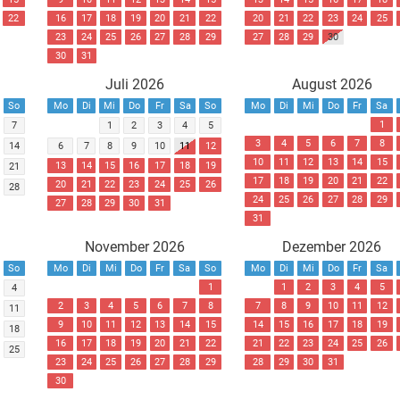
22
16
17
18
19
20
21
22
20
21
22
23
24
25
23
24
25
26
27
28
29
27
28
29
30
30
31
Juli 2026
August 2026
So
Mo
Di
Mi
Do
Fr
Sa
So
Mo
Di
Mi
Do
Fr
Sa
1
7
1
2
3
4
5
3
4
5
6
7
8
14
6
7
8
9
10
11
12
10
11
12
13
14
15
13
14
15
16
17
18
19
21
17
18
19
20
21
22
20
21
22
23
24
25
26
28
24
25
26
27
28
29
27
28
29
30
31
31
November 2026
Dezember 2026
So
Mo
Di
Mi
Do
Fr
Sa
So
Mo
Di
Mi
Do
Fr
Sa
1
1
2
3
4
5
4
2
3
4
5
6
7
8
7
8
9
10
11
12
11
9
10
11
12
13
14
15
14
15
16
17
18
19
18
16
17
18
19
20
21
22
21
22
23
24
25
26
25
23
24
25
26
27
28
29
28
29
30
31
30