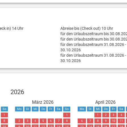
eck in) 14 Uhr
Abreise bis (Check out) 10 Uhr
für den Urlaubszeitraum bis 30.08.20
für den Urlaubszeitraum bis 30.08.20
für den Urlaubszeitraum 31.08.2026 -
30.10.2026
für den Urlaubszeitraum 31.08.2026 -
30.10.2026
2026
März 2026
April 2026
So
Mo
Di
Mi
Do
Fr
Sa
So
Mo
Di
Mi
Do
Fr
Sa
1
1
1
2
3
4
8
2
3
4
5
6
7
8
6
7
8
9
10
11
15
9
10
11
12
13
14
15
13
14
15
16
17
18