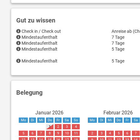
Gut zu wissen
Check in / Check out
Anreise ab (Ch
Mindestaufenthalt
7 Tage
Mindestaufenthalt
7 Tage
Mindestaufenthalt
5 Tage
Mindestaufenthalt
5 Tage
Belegung
Januar 2026
Februar 2026
Mo
Di
Mi
Do
Fr
Sa
So
Mo
Di
Mi
Do
Fr
Sa
1
2
3
4
5
6
7
8
9
10
11
2
3
4
5
6
7
12
13
14
15
16
17
18
9
10
11
12
13
14