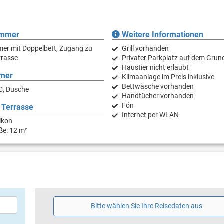
immer
Weitere Informationen
er mit Doppelbett, Zugang zu
Grill vorhanden
rrasse
Privater Parkplatz auf dem Grun
Haustier nicht erlaubt
mer
Klimaanlage im Preis inklusive
Bettwäsche vorhanden
C, Dusche
Handtücher vorhanden
Fön
 Terrasse
Internet per WLAN
lkon
ße: 12 m²
Bitte wählen Sie Ihre Reisedaten aus