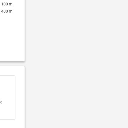
100 m
400 m
nd