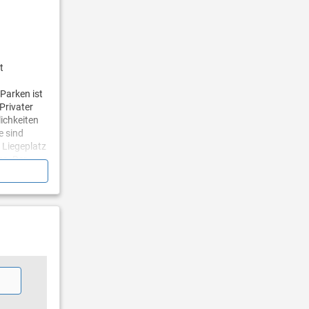
t
 Parken ist
Privater
lichkeiten
e sind
 Liegeplatz
ge. Der
Gastgebers