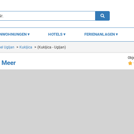
ENWOHNUNGEN
HOTELS
FERIENANLAGEN
sel Ugljan
Kukljica
(Kukljica - Ugljan)
Obj
m Meer