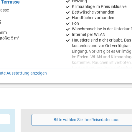
Heizung
 Terrasse
Klimaanlage im Preis inklusive
rasse
Bettwäsche vorhanden
Handtücher vorhanden
g
Fön
Waschmaschine in der Unterkunf
hirm
Internet per WLAN
röße: 5 m²
Haustiere sind nicht erlaubt. Das
kostenlos und vor Ort verfügbar. 
Eingang. Vor Ort gibt es Grillmög
im Freien. WLAN und Klimaanlag
kostenfrei. Rauchen ist verboten.
für das Boot und Preis auf Anfra
te Ausstattung anzeigen
Anhänger kann auf den Hof des 
fahren.
Bitte wählen Sie Ihre Reisedaten aus