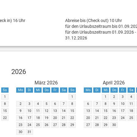
eck in) 16 Uhr
Abreise bis (Check out) 10 Uhr
für den Urlaubszeitraum bis 01.09.20
für den Urlaubszeitraum 01.09.2026 -
31.12.2026
2026
März 2026
April 2026
So
Mo
Di
Mi
Do
Fr
Sa
So
Mo
Di
Mi
Do
Fr
Sa
1
1
1
2
3
4
8
2
3
4
5
6
7
8
6
7
8
9
10
11
15
9
10
11
12
13
14
15
13
14
15
16
17
18
22
16
17
18
19
20
21
22
20
21
22
23
24
25
23
24
25
26
27
28
29
27
28
29
30
30
31