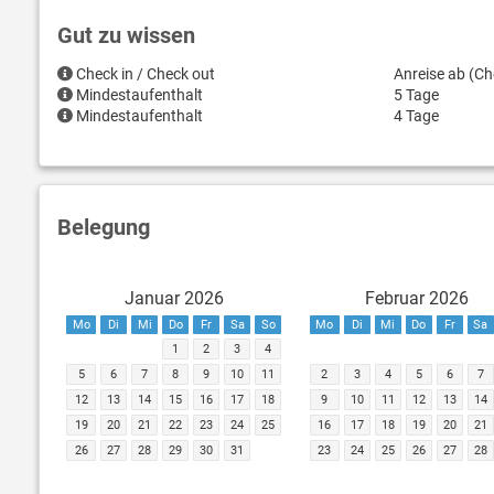
Gut zu wissen
Check in / Check out
Anreise ab (Ch
Mindestaufenthalt
5 Tage
Mindestaufenthalt
4 Tage
Belegung
Januar 2026
Februar 2026
Mo
Di
Mi
Do
Fr
Sa
So
Mo
Di
Mi
Do
Fr
Sa
1
2
3
4
5
6
7
8
9
10
11
2
3
4
5
6
7
12
13
14
15
16
17
18
9
10
11
12
13
14
19
20
21
22
23
24
25
16
17
18
19
20
21
26
27
28
29
30
31
23
24
25
26
27
28