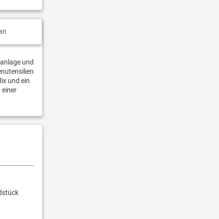
an
aanlage und
enutensilien
ix und ein
 einer
dstück