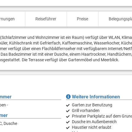
ernungen
Reiseführer
Preise
Belegungspl
 (Schlafzimmer und Wohnzimmer ist ein Raum) verfügt über WLAN, Klim
spüler, Kühlschrank mit Gefrierfach, Kaffeemaschine, Wasserkocher, Küch
er verfügt über einen Flachbildfernseher mit verfügbarem Internet/Netfl
 Das Badezimmer ist mit einer Dusche, einem Haartrockner, Handtüchern,
estattet. Die Terrasse verfügt über Gartenmöbel und Meerblick.
immer
Weitere Informationen
ben -
Garten zur Benutzung
Grill vorhanden
mer
Privater Parkplatz auf dem Grun
Dusche im Außenbereich
C, Dusche
Haustier nicht erlaubt