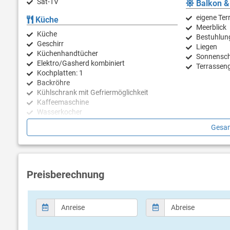
Sat-TV
Balkon &
eigene Ter
Küche
Meerblick
Küche
Bestuhlun
Geschirr
Liegen
Küchenhandtücher
Sonnensc
Elektro/Gasherd kombiniert
Terrasseng
Kochplatten: 1
Backröhre
Kühlschrank mit Gefriermöglichkeit
Kaffeemaschine
Wasserkocher
Toaster
Gesam
Geschirrspülmaschine
Preisberechnung