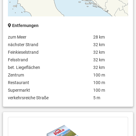
Entfernungen
zum Meer
28 km
nächster Strand
32 km
Feinkieselstrand
32 km
Felsstrand
32 km
bet. Liegeflächen
32 km
Zentrum
100 m
Restaurant
100 m
Supermarkt
100 m
verkehrsreiche Straße
5 m